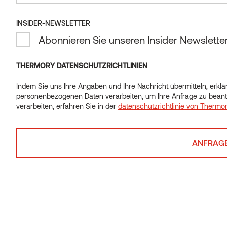
bewirtschafteten Wäldern, ist chemikalienfrei und sehr
langlebig im Freien.
INSIDER-NEWSLETTER
INSIDER-NEWSLETTER
Abonnieren Sie unseren Insider Newslette
Abonnieren Sie unseren Insider Newslette
THERMORY DATENSCHUTZRICHTLINIEN
Indem Sie uns Ihre Angaben und Ihre Nachricht übermitteln, erklär
Indem Sie uns Ihre Angaben und Ihre Nachricht übermitteln, erklär
personenbezogenen Daten verarbeiten, um Ihre Anfrage zu beant
personenbezogenen Daten verarbeiten, um Ihre Anfrage zu beant
verarbeiten, erfahren Sie in der
datenschutzrichtlinie von Thermo
verarbeiten, erfahren Sie in der
datenschutzrichtlinie von Thermo
Verwandte Beiträge