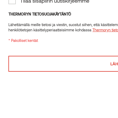
Tilaa sisäpiirin uutiskirjeemme
INSIDER-UUTISKIRJE
Tilaa sisäpiirin uutiskirjeemme
THERMORYN TIETOSUOJAKÄYTÄNTÖ
Lähettämällä meille tietosi ja viestin, suostut siihen, että käsitte
THERMORYN TIETOSUOJAKÄYTÄNTÖ
henkilötietojen käsittelyperiaatteisiimme kohdassa
Thermoryn tiet
Lähettämällä meille tietosi ja viestin, suostut siihen, että käsitte
* Pakolliset kentät
henkilötietojen käsittelyperiaatteisiimme kohdassa
Thermoryn tiet
Related posts
* Pakolliset kentät