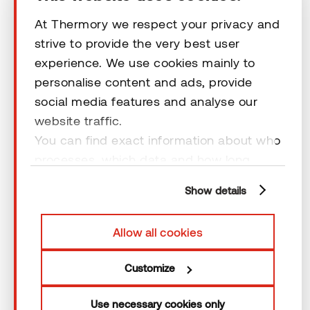
Ota yhteyttä
At Thermory we respect your privacy and
strive to provide the very best user
experience. We use cookies mainly to
Vastuuvapauslausekkeet
personalise content and ads, provide
social media features and analyse our
website traffic.
You can find exact information about who
processes, which data and how long
© 2026 Thermory. All rights reserved.
cookies are retained by clicking “Show
Vastuuvapauslausekkeet
Show details
details” and you can find more
information from our
Privacy Policy
. You
Allow all cookies
can consent to usage of cookies by
clicking “OK” or by making a selection
Customize
below. In case you don’t allow cookies,
we will only use necessary cookies for
Use necessary cookies only