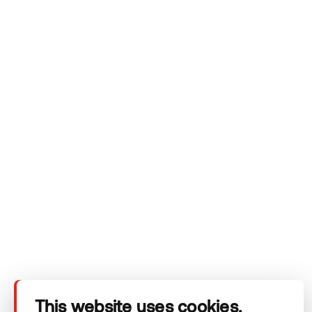
Voit tutustua henkilötietojen käsittelyn periaatteisiin Thermoryn
tietosuojakäytännössä.
Yritys
Tuotteet
Tekninen alue
This website uses cookies.