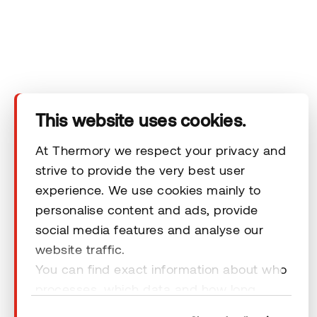
Das Unternehmen
Produkte
Technischer Bereich
This website uses cookies.
Unsere Kontaktdaten
At Thermory we respect your privacy and
strive to provide the very best user
Rechtliche Hinweise
experience. We use cookies mainly to
personalise content and ads, provide
social media features and analyse our
website traffic.
You can find exact information about who
© 2026 Thermory. All rights reserved.
processes, which data and how long
cookies are retained by clicking “Show
Rechtliche Hinweise