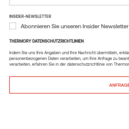
INSIDER-NEWSLETTER
Abonnieren Sie unseren Insider Newsletter
Katalog für
Decor Rhomb
THERMORY DATENSCHUTZRICHTLINIEN
Terrassendielen
Produktinformation
Indem Sie uns Ihre Angaben und Ihre Nachricht übermitteln, erklär
personenbezogenen Daten verarbeiten, um Ihre Anfrage zu beant
und modulare
und
verarbeiten, erfahren Sie in der
datenschutzrichtlinie von Thermo
Systeme
Installationsanleit
Profilkatalog
Montageanleitung
25.09.2025
27.08.2024
Herunterladen
Herunterladen