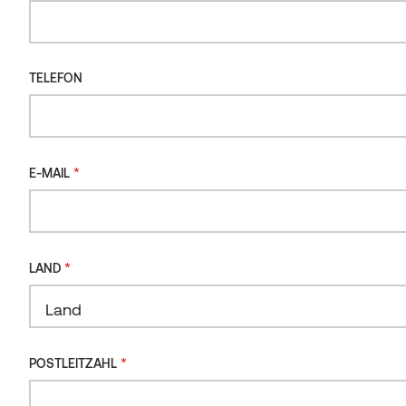
Terrassenbeläge
Terrassen
Montageanleitung
Wartungs- und
Pflegeanleitung
Montageanleitung
TELEFON
30.09.2021
Wartungs- und
Pflegeanleitung
Herunterladen
27.07.2026
*
E-MAIL
Herunterladen
*
LAND
Land
*
POSTLEITZAHL