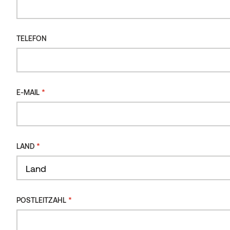
TELEFON
*
E-MAIL
*
LAND
Land
*
POSTLEITZAHL
Die UV-Strahlung baut das Lignin auf der
Holzoberfläche ab
, was zu einer Oxidation der