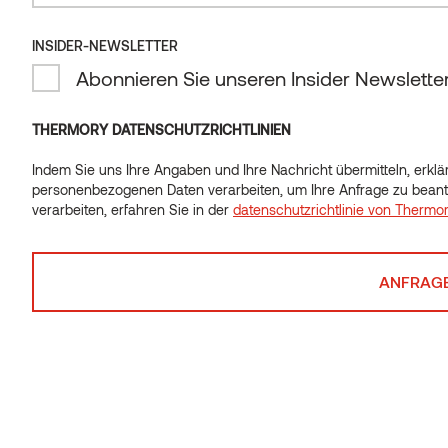
Oberfläche und schließlich zur Vergrauung des
Holzes führt.
INSIDER-NEWSLETTER
Abonnieren Sie unseren Insider Newslette
Feuchtigkeit und Regen wirken als wichtige
THERMORY DATENSCHUTZRICHTLINIEN
Beschleuniger.
Regen unterstützt den Prozess,
indem er abgebautes Lignin abwäscht, die
Indem Sie uns Ihre Angaben und Ihre Nachricht übermitteln, erklär
Oberfläche im Wesentlichen reinigt und zu einer
personenbezogenen Daten verarbeiten, um Ihre Anfrage zu beant
verarbeiten, erfahren Sie in der
datenschutzrichtlinie von Thermo
gleichmäßigeren Patina beiträgt.
Die Geschwindigkeit und Gleichmäßigkeit der Farbveränderung
hängt stark davon ab,
wie Sonnenlicht und Feuchtigkeit in
einer bestimmten Umgebung zusammenwirken
. In
Klimazonen, in denen Sonne und Regen in einem
ausgewogenen Verhältnis zueinander stehen, neigt Holz dazu,