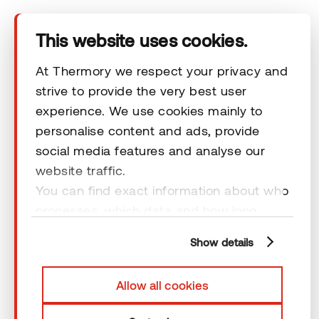
This website uses cookies.
At Thermory we respect your privacy and
strive to provide the very best user
experience. We use cookies mainly to
Das Unternehmen
personalise content and ads, provide
social media features and analyse our
Produkte
website traffic.
You can find exact information about who
processes, which data and how long
Technischer Bereich
cookies are retained by clicking “Show
Show details
details” and you can find more
Unsere Kontaktdaten
information from our
Privacy Policy
. You
Allow all cookies
can consent to usage of cookies by
Rechtliche Hinweise
clicking “OK” or by making a selection