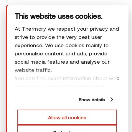
This website uses cookies.
Das Unternehmen
At Thermory we respect your privacy and
Produkte
strive to provide the very best user
experience. We use cookies mainly to
personalise content and ads, provide
Technischer Bereich
social media features and analyse our
website traffic.
Unsere Kontaktdaten
You can find exact information about who
processes, which data and how long
Rechtliche Hinweise
cookies are retained by clicking “Show
Show details
details” and you can find more
information from our
Privacy Policy
. You
Allow all cookies
can consent to usage of cookies by
clicking “OK” or by making a selection