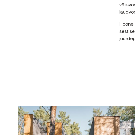
välisvo
laudvood
Hoone p
sest se
juurde