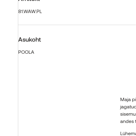
81.WAW.PL
Asukoht
POOLA
Maja pi
jagatu
sisemus
andes t
Lühema