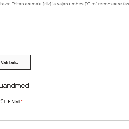
Karestatud
Rohkem
Tuletõkketöötlusega
Vali failid
kuandmed
*
ÕTTE NIMI