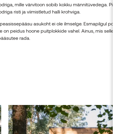
odriga, mille värvitoon sobib kokku männitüvedega. Pikad sein
riga risti ja viimistletud halli krohviga.
easissepääsu asukoht ei ole ilmselge. Esmapilgul pole seda n
e on peidus hoone puitplokkide vahel. Ainus, mis selleni juhib, o
pääsutee rada.