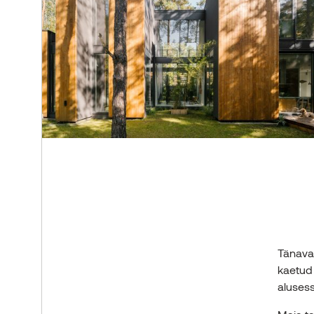
Tänaval
kaetud
alusess