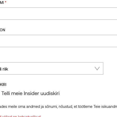
*
MI
FON
ry
KIRI
Telli meie Insider uudiskiri
ades meile oma andmed ja sõnumi, nõustud, et töötleme Teie isikuand
Toode
 väljad on kohustuslikud