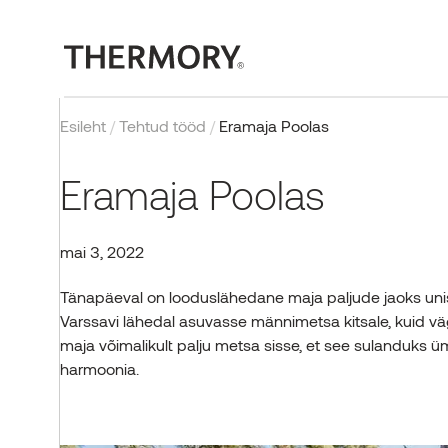
Esileht
/
Tehtud tööd
/
Eramaja Poolas
Eramaja Poolas
mai 3, 2022
VÄLITOOTED
MEIE TEHNOLOOGIAD
TEHTUD TÖÖD
BLOGI
ETTEVÕTE
SISETOOTED
SERTIFIKAADIAD
INSPIRATSIOONIKS
SÜNDMUSED JA PROJEK
Tänapäeval on looduslähedane maja paljude jaoks unistu
Varssavi lähedal asuvasse männimetsa kitsale, kuid vä
Voodrilauad
Termotöötlus
Kõik tehtud tööd
Sisetooted
Meist
Sisevoodrilauad
Sertifikaadid ja testimine
Pildigalerii
Thermory Design Awards
maja võimalikult palju metsa sisse, et see sulanduks ü
Terrassilauad
Tuletõkketöötlusega puit
Välistooted
Miks Thermory?
Põrandad
Norway Grants
harmoonia.
Postid ja talad
KKK
Saunad
Meeskond
EL projektid
Vaata tooteid
VÕTA ÜHENDUST
Uudised
Esindussalong
Vaata tooteid