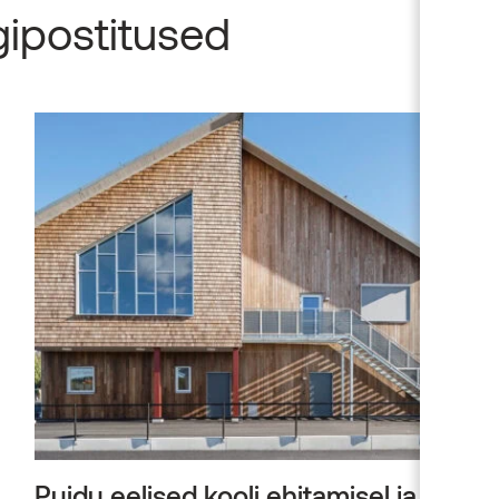
gipostitused
Puidu eelised kooli ehitamisel ja