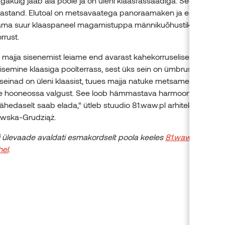
gakülg jääb aia poole ja on üleni klaasfassaadiga. See on esikü
 vastand. Elutoal on metsavaatega panoraamaken ja esimesel ko
ama suur klaaspaneel magamistuppa männikuõhustiku. Hoonel
rrust.
 majja sisenemist leiame end avarast kahekorruselisest hallist,
sisemine klaasiga poolterrass, sest üks sein on ümbruskonda av
seinad on üleni klaasist, tuues majja natuke metsameeleolu ja l
se hooneossa valgust. See loob hämmastava harmoonia ja näitab
ähedaselt saab elada,“ ütleb stuudio 81.waw.pl arhitekt Anna
wska-Grudziąż.
i ülevaade avaldati esmakordselt poola keeles
81.waw.pl stuudi
hel
.