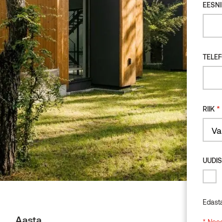
EESNI
TELE
*
RIIK
Count
UUDIS
Edast
Aasta
* Need