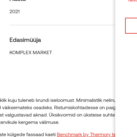
2021
Edasimüüja
KOMPLEX MARKET
klik kuju tuleneb krundi iseloomust. Minimalistlik nelinurkne vor
d väiksemateks osadeks. Ristumiskohtadesse on paigutatud m
t valgustavad aknad. Üksikvormid on üksteise suhtes veidi nih
ervikule kergema välimuse.
te külgede fassaad kaeti
Benchmark by Thermory termomänn