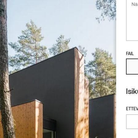
Lepp
FAIL
Isi
ETTEV