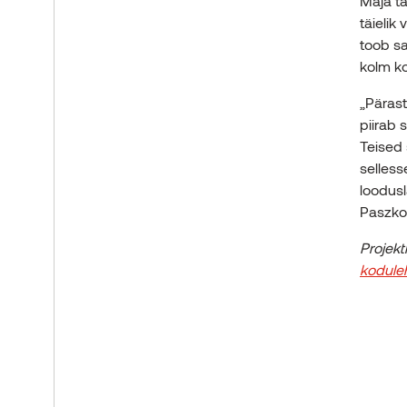
Maja ta
täielik
toob s
kolm ko
„Pärast
piirab 
Teised 
selles
loodusl
Paszko
Projekt
kodule