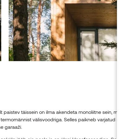
t paistev täissein on ilma akendeta monoliitne sein, mis on ülen
 termomännist välisvoodriga. Selles paikneb varjatud sissepää
e garaaži.