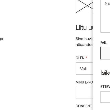
Lepp
Liitu uudiski
ga.
Sind huvitab puit, a
FAIL
nõuanded? Liitu mei
*
OLEN
Vali
Isi
*
MINU E-POST
ETTEV
*
CONSENT