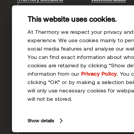
Meie ökoloogiline jalajälg
Saunamaterjalid
This website uses cookies.
Blogi ja uudised
Sisevoodrilauad
Saunamaterjalid
At Thermory we respect your privacy and s
Tehtud tööd
experience. We use cookies mainly to per
social media features and analyse our webs
You can find exact information about wh
cookies are retained by clicking “Show de
information from our
Privacy Policy
. You 
clicking “OK” or by making a selection be
© 2026 Thermory. Kõik õigused kaitstud.
will only use necessary cookies for webpa
Thermory AS-i üldised müügitingimused
will not be stored.
Show details