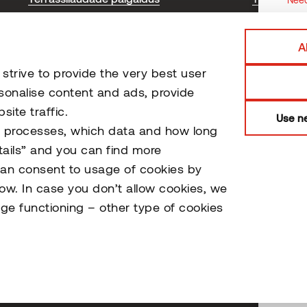
Voodrilaudade paigaldus
Saunamaterjalide paigaldus
A
Saunamaterjali paigaldus ja hooldus
trive to provide the very best user
Sertifikaadid ja testimine
sonalise content and ads, provide
ite traffic.
Use ne
o processes, which data and how long
tails” and you can find more
can consent to usage of cookies by
low. In case you don’t allow cookies, we
ge functioning – other type of cookies