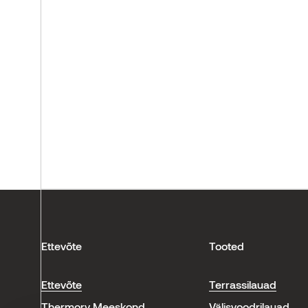
Ettevõte
Tooted
Ettevõte
Terrassilauad
Thermory Meeskond
Välisvoodrilauad