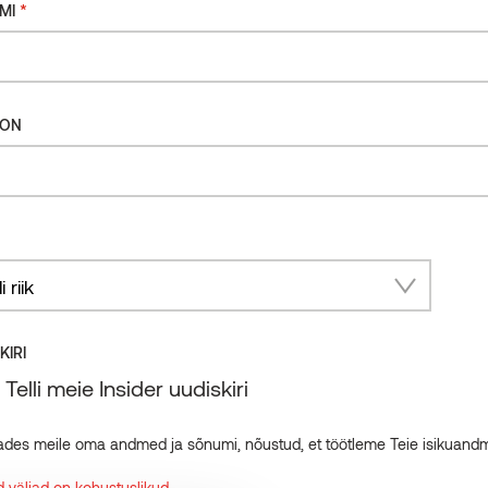
*
MI
andmete töötlemisega Thermory uudiskirja saamise
ötlemise põhimõtetega saate tutvuda Thermory
FON
ry
KIRI
Telli meie Insider uudiskiri
Õiguslikud kohustused
ades meile oma andmed ja sõnumi, nõustud, et töötleme Teie isikuand
Meeskond
Thermory privaatsustingimused
sused
Tööle kandideerija Privaatsusteatis
 väljad on kohustuslikud