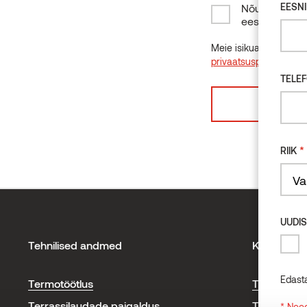
EESNI
Nõustun oma 
eesmärgil.
Meie isikuandmete tö
privaatsuspoliitikas.
TELE
*
RIIK
Count
UUDIS
Tehnilised andmed
Kontakt
Edast
Termotöötlus
Thermory 
Terrassilaudade paigaldus
Tootmisük
* Need