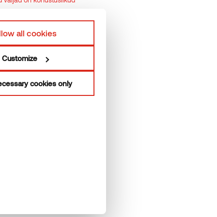
Veebipoe üldtingimused
llow all cookies
Customize
cessary cookies only