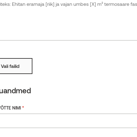
Karestatud
Rohkem
Tuletõkketöötlusega
rjaga
rhitektuur, innovaatilised lahendused ja kasulikud
e uudiskirjaga!
Vali failid
kuandmed
*
ÕTTE NIMI