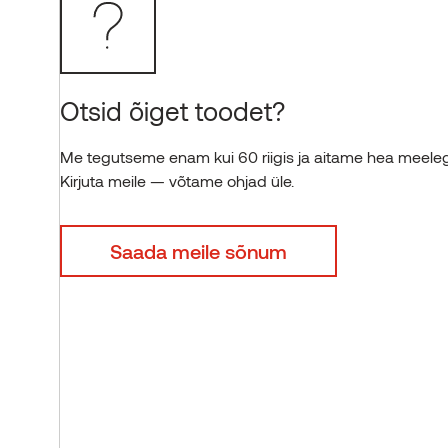
Norway grants
Tootmisüksused
VÕTA ÜHENDUST
Thermory tööandjana
Kõik uudised
Tule praktikale
Otsid õiget toodet?
Me tegutseme enam kui 60 riigis ja aitame hea meele
VÕTA ÜHENDUST
KÕIK TOOTED
VÕTA ÜHENDUST
Kirjuta meile — võtame ohjad üle.
Saada meile sõnum