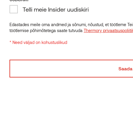
WOODSAFE® WFX™-i tehnilised omadused
Telli meie Insider uudiskiri
Edastades meile oma andmed ja sõnumi, nõustud, et töötleme Tei
töötlemise põhimõtetega saate tutvuda
Thermory privaatsuspoliiti
* Need väljad on kohustuslikud
Woodsafe Exterior WFX™-i
eelised
IGAKÜLGNE
Sügav tulekaitse kõigil kuuel küljel
kontrollitud
vaakumsurveprotsessi abil