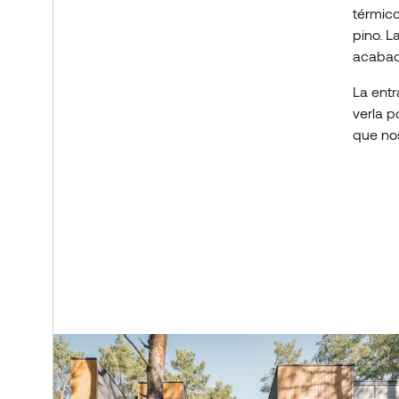
térmic
pino. L
acabad
La entr
verla p
que nos