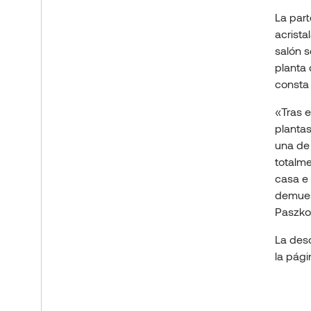
La part
acrista
salón s
planta 
consta 
«Tras e
plantas
una de
totalme
casa e 
demuest
Paszkow
La desc
la pág