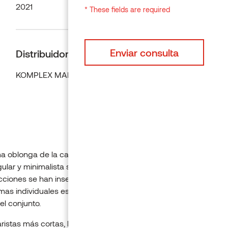
2021
* These fields are required
Distribuidor
KOMPLEX MARKET
a oblonga de la casa se debe a la naturaleza de la parcela. La
ular y minimalista se ha dividido en partes más pequeñas. En l
cciones se han insertado ventanas para iluminar el interior de l
mas individuales están ligeramente desplazadas entre sí, lo qu
 el conjunto.
aristas más cortas, la fachada se cubrió con revestimiento de p