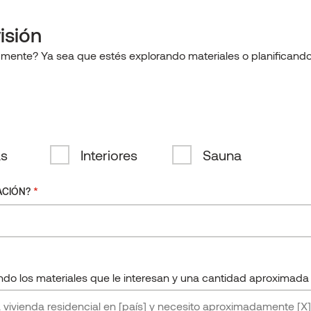
0
ES
IAS
TEHNOLOĢIJA
CONTACTO
isión
mente? Ya sea que estés explorando materiales o planificando t
English
Clear
search
Eesti
Suomi
Deutsch
as
Interiores
Sauna
Español
Irish
*
ACIÓN?
Lietuviškai
Latviešu
endo los materiales que le interesan y una cantidad aproximada 