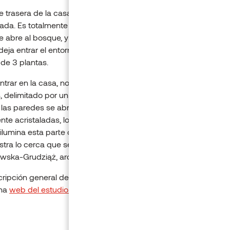
e trasera de la casa, que da al jardín, es una fachada totalmen
lada. Es totalmente opuesto a la fachada. La ventana panorámi
e abre al bosque, y el acristalamiento del mismo tamaño de la 
deja entrar el entorno de pinos en el dormitorio principal. El in
de 3 plantas.
ntrar en la casa, nos encontraremos en un amplio vestíbulo de
, delimitado por un acristalamiento con el semipatio interior, ya
 las paredes se abre a los alrededores. Las demás paredes es
nte acristaladas, lo que permite que el bosque entre un poco e
ilumina esta parte del inmueble. Crea una armonía asombrosa 
ra lo cerca que se puede vivir de la naturaleza», dice Anna
ska-Grudziąż, arquitecta del estudio 81.waw.pl.
ripción general del proyecto se publicó por primera vez en po
ina
web del estudio 81.waw.pl