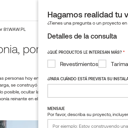
PÁGINA PRINCIPAL
REFERENC
Hagamos realidad tu v
¿Tienes una pregunta o un proyecto en 
por 81.WAW.PL
Detalles de la consulta
onia, por 81.WAW.PL
*
¿QUÉ PRODUCTOS LE INTERESAN MÁS?
Revestimientos
Tarim
s personas hoy en día. En un pinar cercano a
¿PARA CUÁNDO ESTÁ PREVISTA SU INSTAL
larga, se construyó precisamente un inmueble así.
 lo posible, ocultar la casa en el bosque para que se
onía reinante en el lugar.
MENSAJE
Por favor, describa su proyecto, incluy