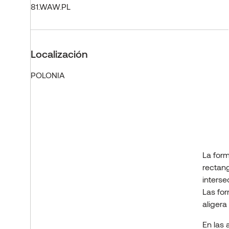
81.WAW.PL
Localización
POLONIA
La form
rectang
interse
Las for
aligera
En las 