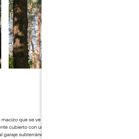
 macizo que se ve desde la calle es un muro monolítico sin ve
nte cubierto con un revestimiento de pino térmico. Tiene una 
al garaje subterráneo.