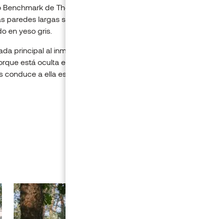
o Benchmark de Thermory, con un color a juego con los troncos
as paredes largas son perpendiculares a las de madera y tiene
o en yeso gris.
ada principal al inmueble no es evidente. A simple vista no p
orque está oculta entre los bloques de madera del inmueble. L
 conduce a ella es el camino de la entrada.