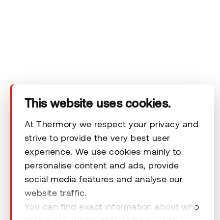
Yritys
Tuotteet
Tekninen alue
This website uses cookies.
Ota yhteyttä
At Thermory we respect your privacy and
strive to provide the very best user
experience. We use cookies mainly to
Vastuuvapauslausekkeet
personalise content and ads, provide
social media features and analyse our
website traffic.
You can find exact information about who
processes, which data and how long