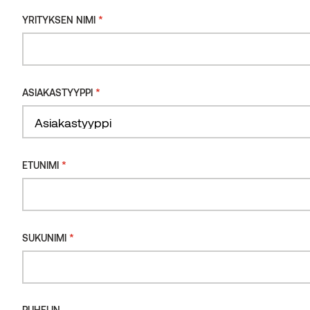
2020
*
YRITYKSEN NIMI
Tuote
BENCHMARK-LÄMPÖMÄNTY
*
ASIAKASTYYPPI
Paikka
NORJA
*
ETUNIMI
Distributor
*
SUKUNIMI
MOELVEN
PUHELIN