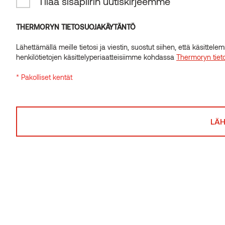
Tilaa sisäpiirin uutiskirjeemme
INSIDER-UUTISKIRJE
Tilaa sisäpiirin uutiskirjeemme
THERMORYN TIETOSUOJAKÄYTÄNTÖ
Lähettämällä meille tietosi ja viestin, suostut siihen, että käsitte
THERMORYN TIETOSUOJAKÄYTÄNTÖ
henkilötietojen käsittelyperiaatteisiimme kohdassa
Thermoryn tiet
Lähettämällä meille tietosi ja viestin, suostut siihen, että käsitte
* Pakolliset kentät
henkilötietojen käsittelyperiaatteisiimme kohdassa
Thermoryn tiet
Related posts
* Pakolliset kentät