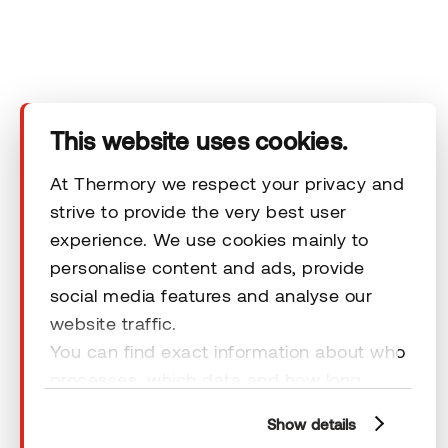
Ota yhteyttä
Vastuuvapauslausekkeet
This website uses cookies.
At Thermory we respect your privacy and
strive to provide the very best user
© 2026 Thermory. All rights reserved.
experience. We use cookies mainly to
personalise content and ads, provide
Vastuuvapauslausekkeet
social media features and analyse our
website traffic.
You can find exact information about who
processes, which data and how long
cookies are retained by clicking “Show
Show details
details” and you can find more