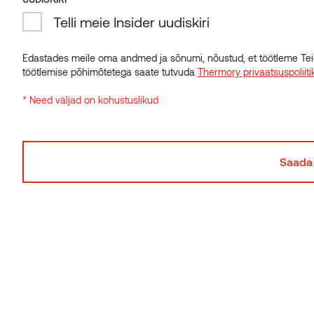
Telli meie Insider uudiskiri
Edastades meile oma andmed ja sõnumi, nõustud, et töötleme Tei
töötlemise põhimõtetega saate tutvuda
Thermory privaatsuspoliiti
* Need väljad on kohustuslikud
Šikk aiakujundus Helmondis
THERMORY BENCHMARK TERMOSAAR
HOLLAND