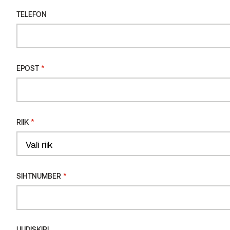
TELEFON
*
EPOST
*
RIIK
Country
*
SIHTNUMBER
Veel projekte
UUDISKIRI