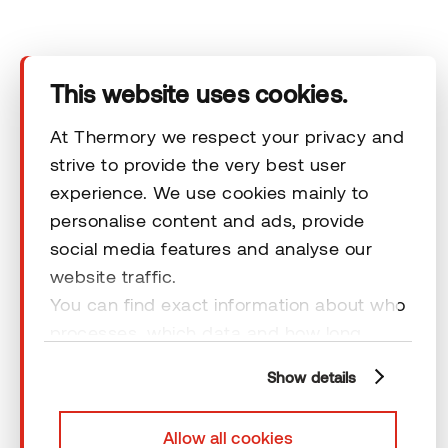
Tehnilised andmed
This website uses cookies.
Kontakt
At Thermory we respect your privacy and
strive to provide the very best user
Õiguslikud kohustused
experience. We use cookies mainly to
personalise content and ads, provide
social media features and analyse our
website traffic.
You can find exact information about who
© 2026 Thermory. Kõik õigused kaitstud.
processes, which data and how long
Thermory AS-i üldised müügitingimused
cookies are retained by clicking “Show
Show details
details” and you can find more
information from our
Privacy Policy
. You
Allow all cookies
can consent to usage of cookies by