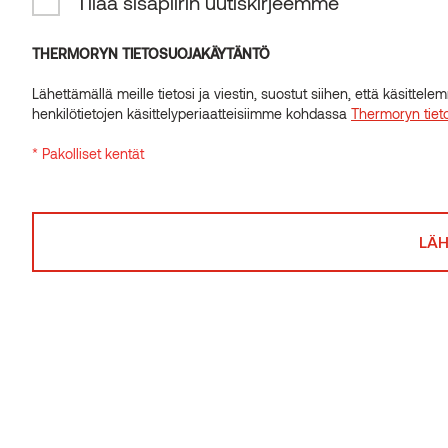
Tilaa sisäpiirin uutiskirjeemme
INSIDER-UUTISKIRJE
Tilaa sisäpiirin uutiskirjeemme
THERMORYN TIETOSUOJAKÄYTÄNTÖ
Lähettämällä meille tietosi ja viestin, suostut siihen, että käsitte
THERMORYN TIETOSUOJAKÄYTÄNTÖ
henkilötietojen käsittelyperiaatteisiimme kohdassa
Thermoryn tiet
Lähettämällä meille tietosi ja viestin, suostut siihen, että käsitte
* Pakolliset kentät
henkilötietojen käsittelyperiaatteisiimme kohdassa
Thermoryn tiet
* Pakolliset kentät