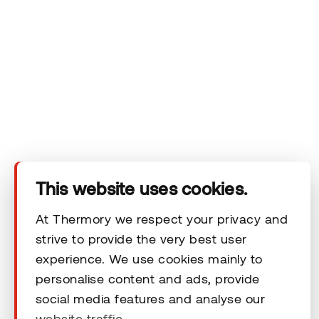
Tuotteet
Tekninen alue
Ota yhteyttä
Vastuuvapauslausekkeet
This website uses cookies.
At Thermory we respect your privacy and
strive to provide the very best user
© 2026 Thermory. All rights reserved.
experience. We use cookies mainly to
personalise content and ads, provide
Vastuuvapauslausekkeet
social media features and analyse our
website traffic.