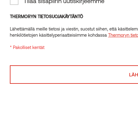
Tilaa sisäpiirin uutiskirjeemme
THERMORYN TIETOSUOJAKÄYTÄNTÖ
Lähettämällä meille tietosi ja viestin, suostut siihen, että käsitte
henkilötietojen käsittelyperiaatteisiimme kohdassa
Thermoryn tiet
Tehosteseinät
* Pakolliset kentät
Jokaisessa huoneessa on oltava kiintopiste – kiehtova
ominaisuus, joka kiinnittää katseen heti sisään tultaessa.
Tutustu tehosteseiniin Puiset säleikköseinät yhdistävät
erinomaisesti erilaisia sisustuselementtejä tehden
sisustuksesta yhtenäisen. Puun luonnolliset sävyt
sulautuvat kauniisti keskenään muiden värien kanssa,
kun taas säleikkörakenne lisää täydellisen määrän
tekstuuria tekemättä tilasta sekavaa.