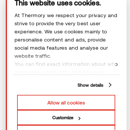
This website uses cookies.
Maailmassa, jota yhä useammin hallitsevat
tyylikkäät, modernit designit, luonnollisten
At Thermory we respect your privacy and
elementtien työtilaan voi tuoda eloa ja lämpöä
strive to provide the very best user
muuten...
experience. We use cookies mainly to
personalise content and ads, provide
social media features and analyse our
website traffic.
You can find exact information about who
processes, which data and how long
cookies are retained by clicking “Show
Show details
details” and you can find more
information from our
Privacy Policy
. You
Allow all cookies
can consent to usage of cookies by
Etsitkö oikeaa tuotetta?
clicking “OK” or by making a selection
Customize
below. In case you don’t allow cookies,
Toimimme yli 60 maassa ja autamme mielellämme.
we will only use necessary cookies for