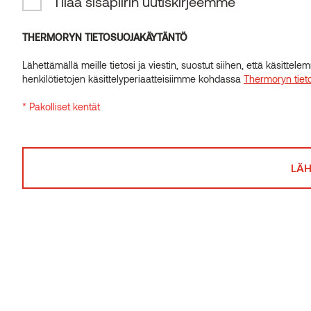
Tilaa sisäpiirin uutiskirjeemme
INSIDER-UUTISKIRJE
Tilaa sisäpiirin uutiskirjeemme
THERMORYN TIETOSUOJAKÄYTÄNTÖ
Lähettämällä meille tietosi ja viestin, suostut siihen, että käsitte
THERMORYN TIETOSUOJAKÄYTÄNTÖ
henkilötietojen käsittelyperiaatteisiimme kohdassa
Thermoryn tiet
Lähettämällä meille tietosi ja viestin, suostut siihen, että käsitte
* Pakolliset kentät
henkilötietojen käsittelyperiaatteisiimme kohdassa
Thermoryn tiet
* Pakolliset kentät