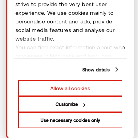
strive to provide the very best user
experience. We use cookies mainly to
Vastuuvapauslausekkeet
personalise content and ads, provide
social media features and analyse our
website traffic.
You can find exact information about who
processes, which data and how long
© 2026 Thermory. All rights reserved.
cookies are retained by clicking “Show
Vastuuvapauslausekkeet
Show details
details” and you can find more
information from our
Privacy Policy
. You
Allow all cookies
can consent to usage of cookies by
clicking “OK” or by making a selection
Customize
below. In case you don’t allow cookies,
we will only use necessary cookies for
Use necessary cookies only
webpage functioning – other type of
cookies will not be stored.