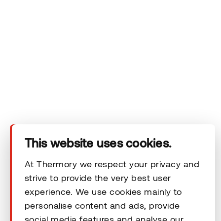
Tooted
Tehnilised andmed
Kontakt
Õiguslikud kohustused
This website uses cookies.
At Thermory we respect your privacy and
strive to provide the very best user
© 2026 Thermory. Kõik õigused kaitstud.
experience. We use cookies mainly to
personalise content and ads, provide
Thermory AS-i üldised müügitingimused
social media features and analyse our