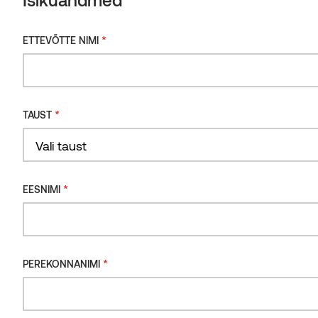
Isikuandmed
*
ETTEVÕTTE NIMI
PUULIIK
*
ETTEVÕTTE NIMI
Mänd
TERMOTÖÖTLUS
*
Intensiivne
TAUST
*
TAUST
Vali taust
VALI VÄRV
*
EESNIMI
*
EESNIMI
*
PEREKONNANIMI
SUURUS
*
PEREKONNANIMI
Vali suurus