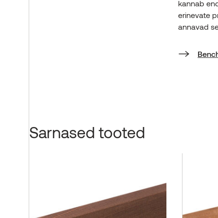
kannab enda
erinevate p
annavad sei
Bench
Sarnased tooted