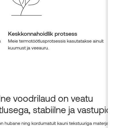
Keskkonnahoidlik protsess
s
Meie termotöötlusprotsessis kasutatakse ainult
kuumust ja veeauru.
lne voodrilaud on veatu
tlusega, stabiilne ja vastupidav
on hubane ning kordumatult kauni tekstuuriga materjal, mis