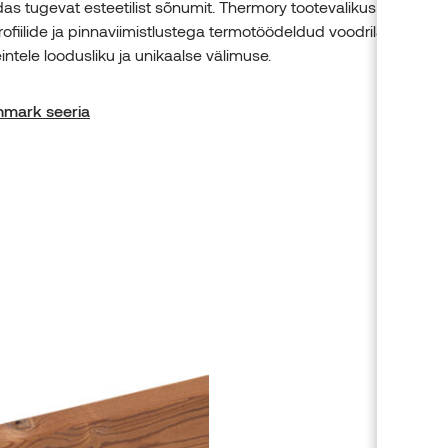
s tugevat esteetilist sõnumit. Thermory tootevalikus pakume
rofiilide ja pinnaviimistlustega termotöödeldud voodrilaudu, mis
ntele loodusliku ja unikaalse välimuse.
mark seeria