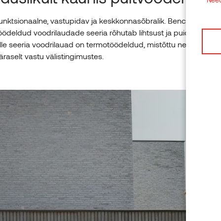
funktsionaalne, vastupidav ja keskkonnasõbralik. Benchmark
ödeldud voodrilaudade seeria rõhutab lihtsust ja puidu loomulik
lle seeria voodrilauad on termotöödeldud, mistõttu need peav
raselt vastu välistingimustes.