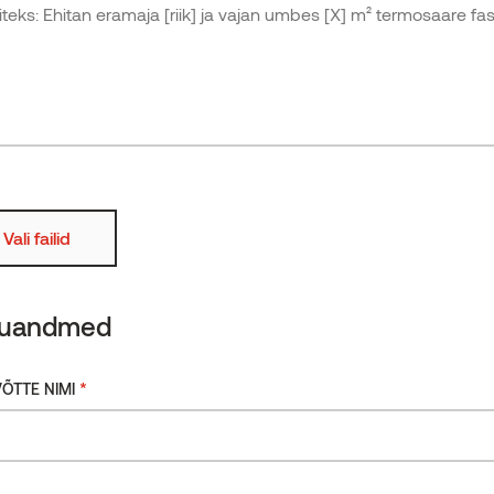
Karestatud
Rohkem
Tuletõkketöötlusega
KOGUS
Voodrilaud
termo
radiata
mänd
C7J
Benchmark
kausta
Küsi saadavust
kogus
Vali failid
kuandmed
*
ÕTTE NIMI