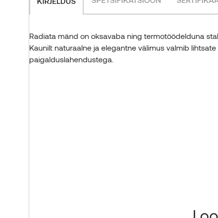
KIRJELDUS
Radiata mänd on oksavaba ning termotöödelduna stabi
Kaunilt naturaalne ja elegantne välimus valmib lihtsate
paigalduslahendustega.
Loo