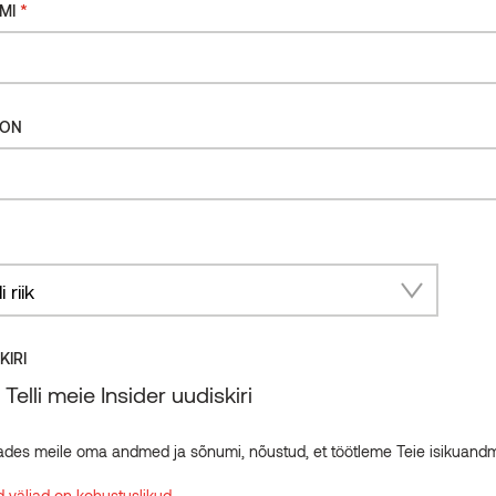
*
MI
FON
ry
KIRI
Telli meie Insider uudiskiri
ades meile oma andmed ja sõnumi, nõustud, et töötleme Teie isikuand
 väljad on kohustuslikud