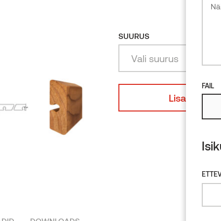
Lepp
SUURUS
Vali suurus
FAIL
Lisa disaini
Isi
ETTEV
ADID
DOWNLOADS