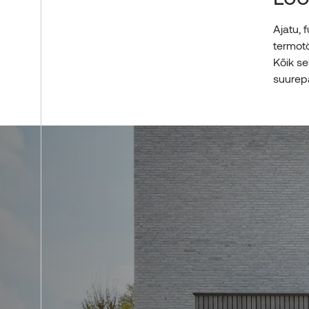
Ajatu, 
termotö
Kõik se
suurepä