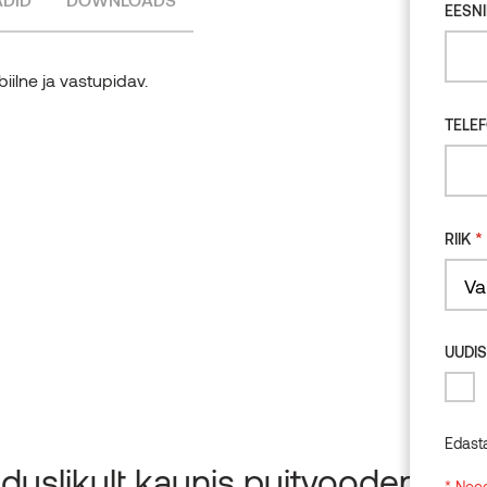
EESNI
ilne ja vastupidav.
TELE
*
RIIK
Count
UUDIS
Edast
duslikult kaunis puitvooder
* Need