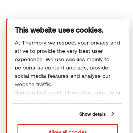
Ettevõte
Tooted
This website uses cookies.
Tehnilised andmed
At Thermory we respect your privacy and
strive to provide the very best user
Kontakt
experience. We use cookies mainly to
personalise content and ads, provide
social media features and analyse our
Õiguslikud kohustused
website traffic.
You can find exact information about who
processes, which data and how long
cookies are retained by clicking “Show
Show details
details” and you can find more
© 2026 Thermory. Kõik õigused kaitstud.
information from our
Privacy Policy
. You
Thermory AS-i üldised müügitingimused
Allow all cookies