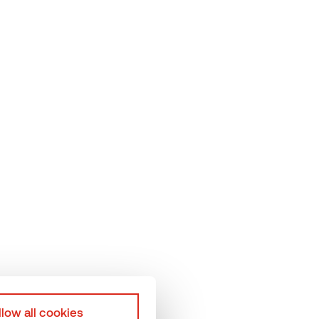
Õiguslikud kohustused
Meeskond
Thermory privaatsustingimused
sused
Tööle kandideerija Privaatsusteatis
Veebipoe üldtingimused
llow all cookies