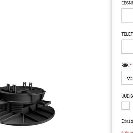
EESNI
TELE
*
RIIK
Count
UUDIS
Edast
* Need