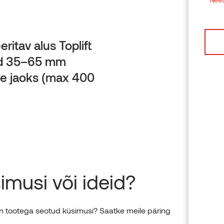
ritav alus Toplift
ad 35–65 mm
e jaoks (max 400
imusi või ideid?
on tootega seotud küsimusi? Saatke meile päring