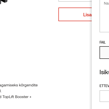
Lepp
mm)
kogus
Lisa disaini
FAIL
Isi
 tagamiseks kõrgendite
ETTEV
.
d TopLift Booster +