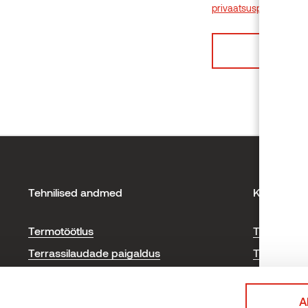
privaatsuspoliitikas.
Tehnilised andmed
Kontakt
Termotöötlus
Thermory 
Terrassilaudade paigaldus
Tootmisük
Voodrilaudade paigaldus
Saunamaterjalide paigaldus
A