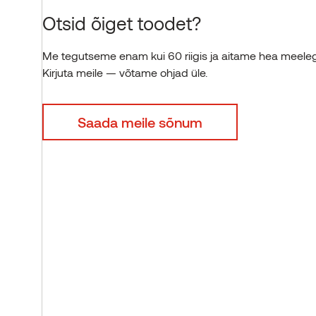
Otsid õiget toodet?
Me tegutseme enam kui 60 riigis ja aitame hea meele
Kirjuta meile — võtame ohjad üle.
Saada meile sõnum