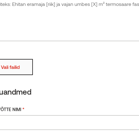
Karestatud
Rohkem
Tuletõkketöötlusega
kausta
Küsi saadavust
Vali failid
kuandmed
*
ÕTTE NIMI