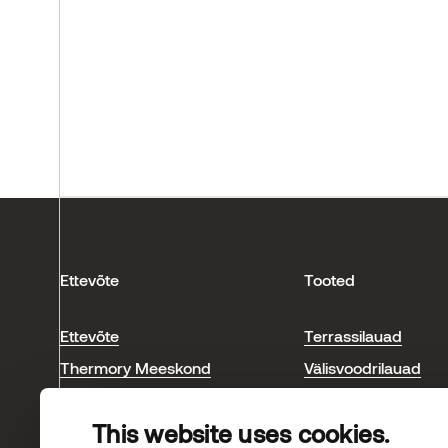
Ettevõte
Tooted
Ettevõte
Terrassilauad
Thermory Meeskond
Välisvoodrilauad
Meie ökoloogiline jalajälg
Saunamaterjalid
This website uses cookies.
Blogi ja uudised
Sisevoodrilauad