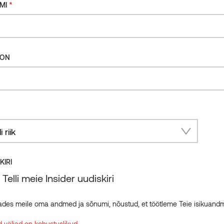
*
MI
FON
ry
KIRI
Telli meie Insider uudiskiri
ades meile oma andmed ja sõnumi, nõustud, et töötleme Teie isikuand
 väljad on kohustuslikud