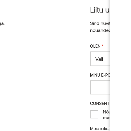
Liitu uudiski
ga.
Sind huvitab puit, a
nõuanded? Liitu mei
*
OLEN
Vali
*
MINU E-POST
*
CONSENT
Nõustun oma 
eesmärgil.
Meie isikuandmete tö