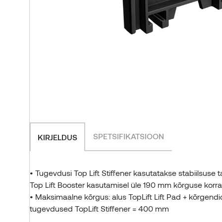
Norway grants
Tootmisüksused
VÕTA ÜHENDUST
Thermory tööandjana
Kõik uudised
Tule praktikale
VÕTA ÜHENDUST
KÕIK TOOTED
VÕTA ÜHENDUST
SPETSIFIKATSIOON
KIRJELDUS
• Tugevdusi Top Lift Stiffener kasutatakse stabiilsuse
Top Lift Booster kasutamisel üle 190 mm kõrguse korral
• Maksimaalne kõrgus: alus TopLift Lift Pad + kõrgendi
tugevdused TopLift Stiffener = 400 mm