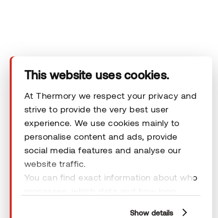
Kontakt
Õiguslikud kohustused
This website uses cookies.
At Thermory we respect your privacy and
strive to provide the very best user
© 2026 Thermory. Kõik õigused kaitstud.
experience. We use cookies mainly to
personalise content and ads, provide
Thermory AS-i üldised müügitingimused
social media features and analyse our
website traffic.
You can find exact information about who
processes, which data and how long
cookies are retained by clicking “Show
Show details
details” and you can find more