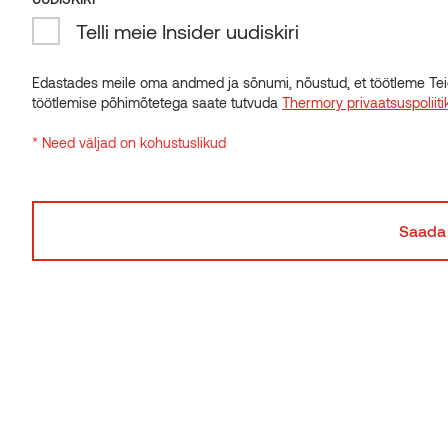
UUDISKIRI
Telli meie Insider uudiskiri
Telli meie Insider uudiskiri
Edastades meile oma andmed ja sõnumi, nõustud, et töötleme Tei
töötlemise põhimõtetega saate tutvuda
Thermory privaatsuspoliiti
Edastades meile oma andmed ja sõnumi, nõustud, et töötleme Tei
töötlemise põhimõtetega saate tutvuda
Thermory privaatsuspoliiti
* Need väljad on kohustuslikud
* Need väljad on kohustuslikud
Voodrilaud STP lepp