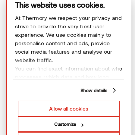
This website uses cookies.
Ota yhteyttä
At Thermory we respect your privacy and
strive to provide the very best user
experience. We use cookies mainly to
Vastuuvapauslausekkeet
personalise content and ads, provide
social media features and analyse our
website traffic.
You can find exact information about who
processes, which data and how long
© 2026 Thermory. All rights reserved.
cookies are retained by clicking “Show
Vastuuvapauslausekkeet
Show details
details” and you can find more
information from our
Privacy Policy
. You
Allow all cookies
can consent to usage of cookies by
clicking “OK” or by making a selection
Customize
below. In case you don’t allow cookies,