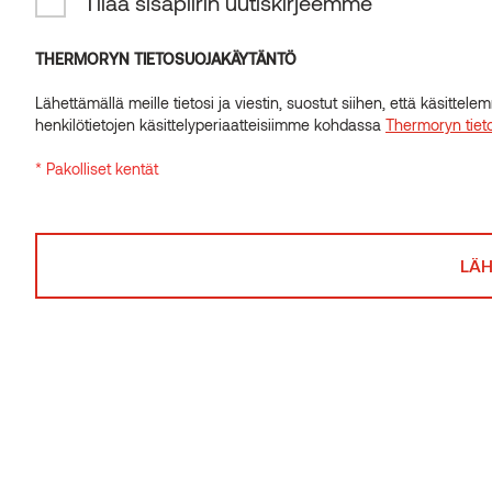
Tilaa sisäpiirin uutiskirjeemme
INSIDER-UUTISKIRJE
Tilaa sisäpiirin uutiskirjeemme
THERMORYN TIETOSUOJAKÄYTÄNTÖ
Lähettämällä meille tietosi ja viestin, suostut siihen, että käsitte
THERMORYN TIETOSUOJAKÄYTÄNTÖ
henkilötietojen käsittelyperiaatteisiimme kohdassa
Thermoryn tiet
Lähettämällä meille tietosi ja viestin, suostut siihen, että käsitte
* Pakolliset kentät
henkilötietojen käsittelyperiaatteisiimme kohdassa
Thermoryn tiet
* Pakolliset kentät
Seinäpaneeli STP
leppä