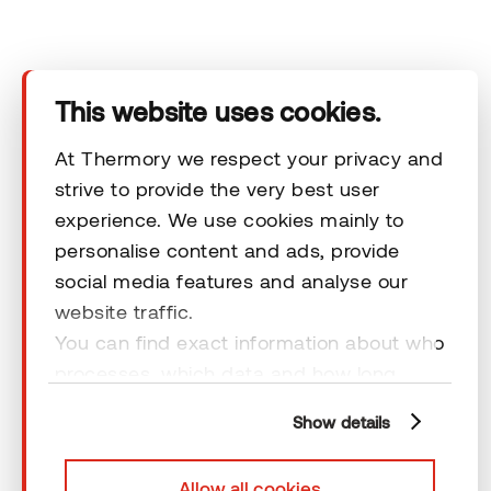
Tooted
Tehnilised andmed
This website uses cookies.
Kontakt
At Thermory we respect your privacy and
strive to provide the very best user
experience. We use cookies mainly to
Õiguslikud kohustused
personalise content and ads, provide
social media features and analyse our
website traffic.
You can find exact information about who
processes, which data and how long
© 2026 Thermory. Kõik õigused kaitstud.
cookies are retained by clicking “Show
Thermory AS-i üldised müügitingimused
Show details
details” and you can find more
information from our
Privacy Policy
. You
Allow all cookies