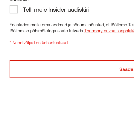
Telli meie Insider uudiskiri
Kanada tsuuga
(Tsuga canadensis)
Edastades meile oma andmed ja sõnumi, nõustud, et töötleme Tei
Kanada tsuuga puit on pehme, jämeda süüga ja hele
töötlemise põhimõtetega saate tutvuda
Thermory privaatsuspoliiti
tuhmkollane, sobides suurepäraselt kasutamiseks välisseintel.
See männiliste sugukonda kuuluv okaspuu kasvab Põhja-
* Need väljad on kohustuslikud
Ameerikas ning selle puit on vastupidav ja oksakohtadeta.
Sobib ideaalselt saunas kasutamiseks, sest ei kaardu ja kiirgab
ühtlaselt soojust. Kanada tsuugal on ka õrn lõõgastav lõhn.
Sanglepp ehk must lepp
(Alnus glutinosa)
Sanglepa ehk musta lepa puidu punakas toon ja kena tekstuur
teeb sellest saunaruumides nõutud viimistlusmaterjali. Selle
Euroopas, Edela-Aasias ja Põhja-Aafrikas kasvava ja kaseliste
sugukonda kuuluva mitmeaastase heitlehise lehtpuu puit on
tugev ja vett tõrjuv ega lähe kuumaks. Kasutame lepapuitu
mitmesuguste saunaruumidesse mõeldud materjalide ja
toodete valmistamiseks. See on saadaval termotöödeldud ja
harjatud viimistlusega.