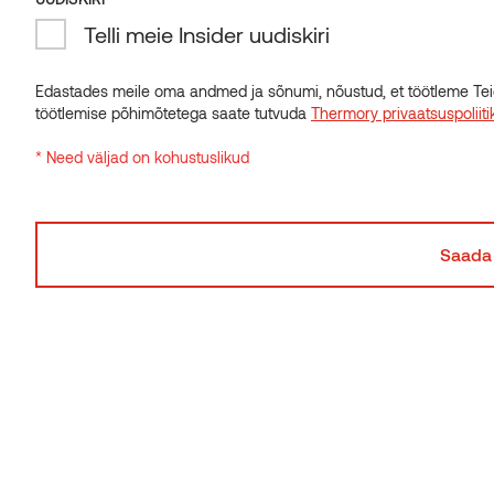
Telli meie Insider uudiskiri
Edastades meile oma andmed ja sõnumi, nõustud, et töötleme Tei
töötlemise põhimõtetega saate tutvuda
Thermory privaatsuspoliiti
* Need väljad on kohustuslikud
Sõrmjätkatud voodrilaud STP termohaab
SmartS