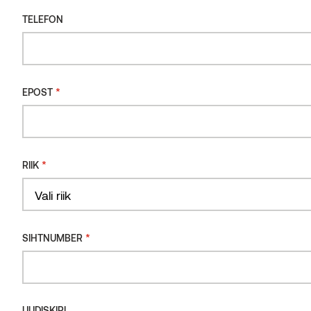
TELEFON
*
EPOST
*
RIIK
Country
Sõrmjätkatud voodrilaud STS4 haab SmartS
*
SIHTNUMBER
UUDISKIRI