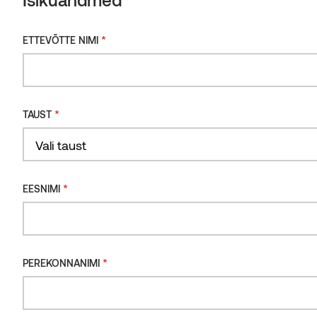
*
ETTEVÕTTE NIMI
*
TAUST
*
EESNIMI
Sõrmjätkatud voodrilaud STS4 termohaab
SmartS
*
PEREKONNANIMI