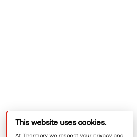
Das Unternehmen
Produkte
Technischer Bereich
Unsere Kontaktdaten
Rechtliche Hinweise
This website uses cookies.
© 2026 Thermory. All rights reserved.
At Thermory we respect your privacy and