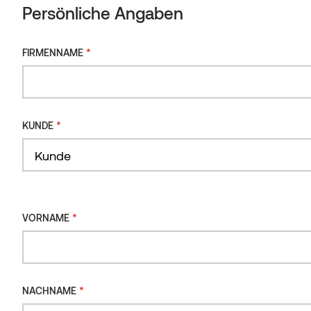
Persönliche Angaben
Persönliche Angaben
Holzart
*
FIRMENNAME
Fichte
*
FIRMENNAME
Thermische Behandlung
Intensiv
*
KUNDE
*
KUNDE
Kunde
WÄHLE EINE FARBE
*
VORNAME
*
VORNAME
*
NACHNAME
*
NACHNAME