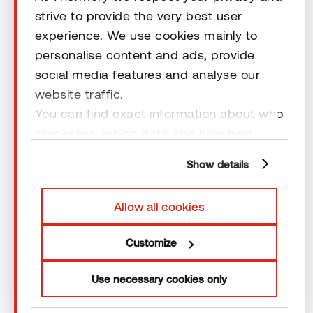
strive to provide the very best user
Rechtliche Hinweise
experience. We use cookies mainly to
personalise content and ads, provide
social media features and analyse our
website traffic.
You can find exact information about who
processes, which data and how long
cookies are retained by clicking “Show
Show details
details” and you can find more
information from our
Privacy Policy
. You
Allow all cookies
can consent to usage of cookies by
clicking “OK” or by making a selection
Customize
below. In case you don’t allow cookies,
we will only use necessary cookies for
Use necessary cookies only
webpage functioning – other type of
cookies will not be stored.