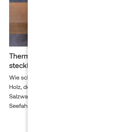
Thermisch veredeltes Holz – was
steckt dahinter?
Wie schafften es die Wikingerschiffe aus
Holz, den zerstörerischen Einflüssen von
Salzwasser standzuhalten? Die nordischen
Seefahrer behandelten ihr Holz...