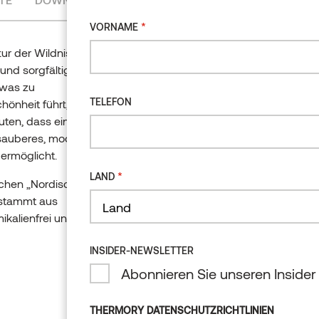
*
VORNAME
ur der Wildnis mit
*
VORNAME
nd sorgfältigen
 was zu
TELEFON
önheit führt, die
uten, dass eine mit
TELEFON
 sauberes, modernes
ermöglicht.
*
LAND
chen „Nordischer
 stammt aus
*
LAND
ikalienfrei und sehr
Land
Land
INSIDER-NEWSLETTER
Land
Abonnieren Sie unseren Insider
INSIDER-NEWSLETTER
Abonnieren Sie 
THERMORY DATENSCHUTZRICHTLINIEN