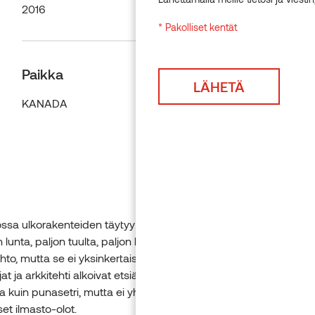
2016
* Pakolliset kentät
Paikka
KANADA
ossa ulkorakenteiden täytyy pystyä kestämään Kanadan ankarat
 lunta, paljon tuulta, paljon kylmää. Punasetri olisi ollut kaunis
hto, mutta se ei yksinkertaisesti menesty tällaisissa olosuhteissa
at ja arkkitehti alkoivat etsiä täyspuista vaihtoehtoa, joka olisi y
a kuin punasetri, mutta ei yhtä kallista kuin ipe, ja joka kestäisi
set ilmasto-olot.