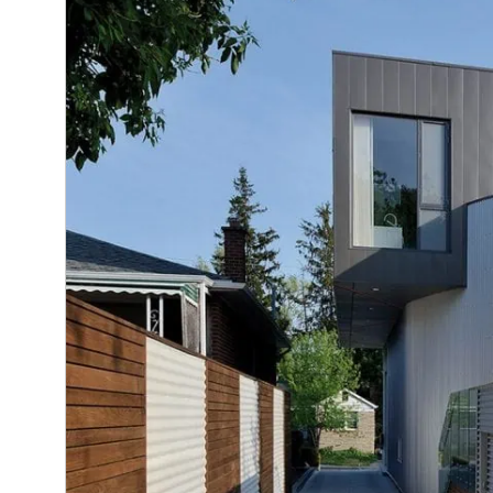
Thermory showroom
Kaikki artikkelit
OTA YHTEYTTÄ
OTA YHTEYTTÄ
OTA YHTEYTTÄ
KAIKKI TUOTTEET