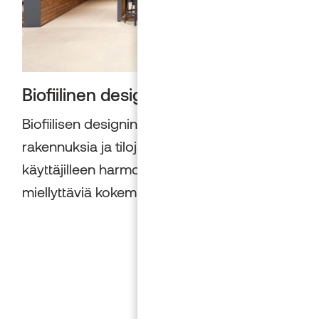
Biofiilinen design julkisissa tiloissa
Biofiilisen designin tavoite on luoda
rakennuksia ja tiloja, jotka mahdollistavat
käyttäjilleen harmonisia ja luonnollisesti
miellyttäviä kokemuksia...