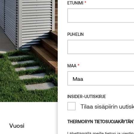
*
ETUNIMI
PUHELIN
*
MAA
Maa
INSIDER-UUTISKIRJE
Tilaa sisäpiirin uuti
THERMORYN TIETOSUOJAKÄYTÄN
Vuosi
Lähettämällä meille tietosi ja viest