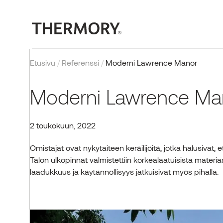
Etusivu
/
Referenssi
/
Moderni Lawrence Manor
Moderni Lawrence Ma
2 toukokuun, 2022
ULKOTUOTTEET
MEIDÄN TEKNOLOGIA
PROJEKTIT
BLOGI
YRITYS
SISÄTUOTTEET
SERTIFIOINNIT
INSPIRAATIO
HANKKEET
Omistajat ovat nykytaiteen keräilijöitä, jotka halusivat,
Talon ulkopinnat valmistettiin korkealaatuisista materiaa
Verhous
Lämpökäsittely
Valmistunut työ
Ulkotuotteet
Meistä
Seinäpaneelit
Laatu, sertifioinnit ja
Galleria
EU-hankkeet
testaus
laadukkuus ja käytännöllisyys jatkuisivat myös pihalla.
Terassit
Palosuojattu puu
Sisätuotteet
Miksi Thermory?
Lattiat
Tolpat ja palkit
UUK
Saunat
Thermory tiimi
Tuotteet
OTA YHTEYTTÄ
Yritysuutisia
Tehtaat
Tuotteet