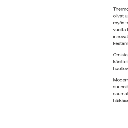
Thermor
olivat 
myös to
vuotta 
innovat
kestäm
Omistaja
käsitte
huoltov
Moderni
suunnit
saumatt
häikäis