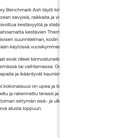
y Benchmark Ash täytti kriteerit täydellisesti. Terassi- ja aitala
upean sävyisiä, raikkaita ja visuaalisesti voimakkaita, mutta tarjos
ivottua kestävyyttä ja stabiiliutta. Kiitos luonnollisesti ikääntyvie
lahoamatta kestävien Thermory-lautojen ja alan ammattilaisen
iivisen suunnitelman, kodin terassi on todellinen taideteos, joka 
ään käytössä vuosikymmeniä.
t eivät olleet kiinnostuneita tuotteista, joita pitäisi olla jatkuvast
lemässä tai vaihtamassa. Onneksi Thermory-tuotteet ovat lähes
apaita ja ikääntyvät kauniisti.
 kokonaisuus on upea ja täynnä ainutlaatuista taidetta. Kauniis
eltu ja rakennettu terassi ja aitarakennelma muodostavat
oman siirtymän sisä- ja ulkotilojen väliin. Esteettinen vaikutelm
evä alusta loppuun.