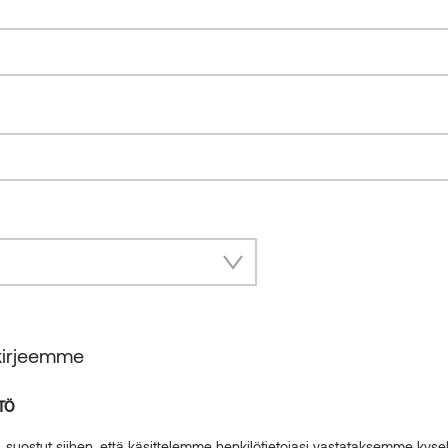
skirjeemme
TÖ
Tuote
in, suostut siihen, että käsittelemme henkilötietojasi vastataksemme kyse