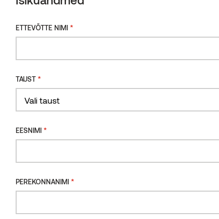
*
ETTEVÕTTE NIMI
*
TAUST
*
EESNIMI
Voodrilaud termomänd C7J Vivid Opaque 7
*
PEREKONNANIMI
Värvid