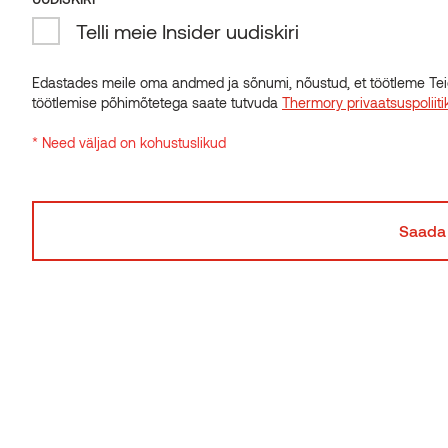
Telli meie Insider uudiskiri
Edastades meile oma andmed ja sõnumi, nõustud, et töötleme Tei
töötlemise põhimõtetega saate tutvuda
Thermory privaatsuspoliiti
* Need väljad on kohustuslikud
Voodrilaud termomänd C7J Vivid Oiled Dark
Värvid