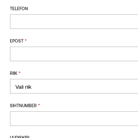
TELEFON
*
EPOST
*
RIIK
Country
*
SIHTNUMBER
Voodrilaud termomänd C7J Vivid Oiled Light
UUDISKIRI