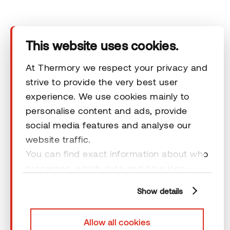
Tooted
Tehnilised andmed
This website uses cookies.
Kontakt
At Thermory we respect your privacy and
strive to provide the very best user
experience. We use cookies mainly to
Õiguslikud kohustused
personalise content and ads, provide
social media features and analyse our
website traffic.
You can find exact information about who
processes, which data and how long
© 2026 Thermory. Kõik õigused kaitstud.
cookies are retained by clicking “Show
Thermory AS-i üldised müügitingimused
Show details
details” and you can find more
information from our
Privacy Policy
. You
Allow all cookies
can consent to usage of cookies by