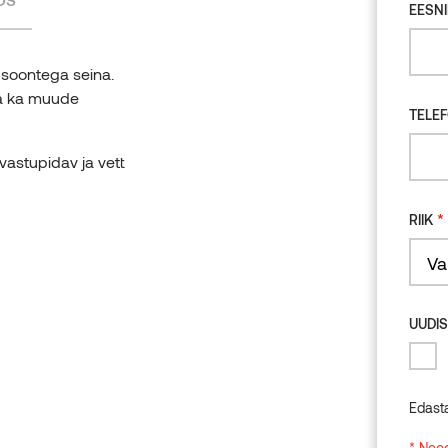
EESNI
 soontega seina.
da ka muude
TELE
vastupidav ja vett
*
RIIK
Count
UUDIS
Edast
* Need