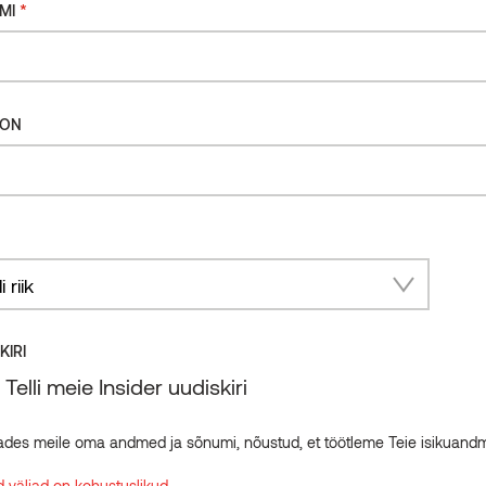
*
MI
FON
ry
KIRI
Telli meie Insider uudiskiri
ades meile oma andmed ja sõnumi, nõustud, et töötleme Teie isikuand
 väljad on kohustuslikud