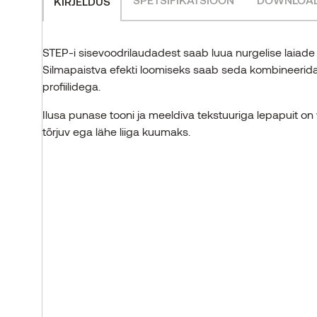
KIRJELDUS
STEP-i sisevoodrilaudadest saab luua nurgelise laiade
Silmapaistva efekti loomiseks saab seda kombineeri
profiilidega.
Ilusa punase tooni ja meeldiva tekstuuriga lepapuit on 
tõrjuv ega lähe liiga kuumaks.