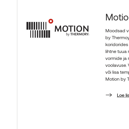
Motio
Moodsad vo
by Thermoy 
koridorides
lihtne tuua
vormide ja 
voolavuse. V
või lisa te
Motion by 
Loe li