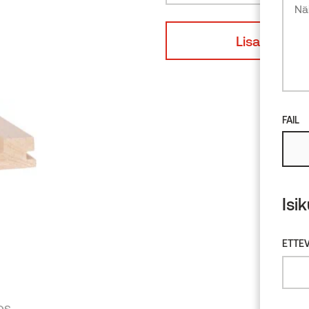
Lepp
Lisa disaini
FAIL
Isi
ETTEV
DS