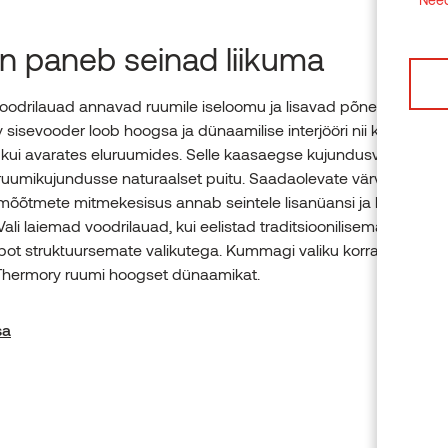
n paneb seinad liikuma
odrilauad annavad ruumile iseloomu ja lisavad põnevust. Moti
sisevooder loob hoogsa ja dünaamilise interjööri nii kitsastes
 kui avarates eluruumides. Selle kaasaegse kujundusvõttega o
 ruumikujundusse naturaalset puitu. Saadaolevate värvitoonide,
mõõtmete mitmekesisus annab seintele lisanüansi ja kauni
ali laiemad voodrilauad, kui eelistad traditsioonilisemat välimus
mpot struktuursemate valikutega. Kummagi valiku korral toob
Thermory ruumi hoogset dünaamikat.
sa