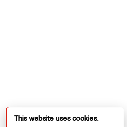
Meie isikuandmete töötlemise põhimõtetega saate tutvuda
Thermory
privaatsuspoliitikas.
Ettevõte
Tooted
Tehnilised andmed
This website uses cookies.