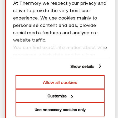
Kontakt
At Thermory we respect your privacy and
strive to provide the very best user
experience. We use cookies mainly to
Õiguslikud kohustused
personalise content and ads, provide
social media features and analyse our
website traffic.
You can find exact information about who
processes, which data and how long
© 2026 Thermory. Kõik õigused kaitstud.
cookies are retained by clicking “Show
Thermory AS-i üldised müügitingimused
Show details
details” and you can find more
information from our
Privacy Policy
. You
Allow all cookies
can consent to usage of cookies by
clicking “OK” or by making a selection
Customize
below. In case you don’t allow cookies,
we will only use necessary cookies for
Use necessary cookies only
webpage functioning – other type of