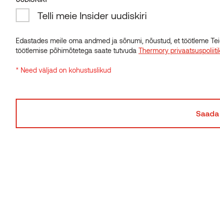
UUDISKIRI
Telli meie Insider uudiskiri
Telli meie Insider uudiskiri
Edastades meile oma andmed ja sõnumi, nõustud, et töötleme Tei
töötlemise põhimõtetega saate tutvuda
Thermory privaatsuspoliiti
Edastades meile oma andmed ja sõnumi, nõustud, et töötleme Tei
Küsimusi või ideid?
töötlemise põhimõtetega saate tutvuda
Thermory privaatsuspoliiti
* Need väljad on kohustuslikud
* Need väljad on kohustuslikud
Kas teil on tootega seotud küsimusi? Saatke meile
päring
Võta ühendust