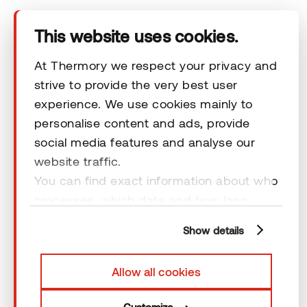
This website uses cookies.
Õiguslikud kohustused
At Thermory we respect your privacy and
strive to provide the very best user
experience. We use cookies mainly to
personalise content and ads, provide
© 2026 Thermory. Kõik õigused kaitstud.
social media features and analyse our
website traffic.
Thermory AS-i üldised müügitingimused
You can find exact information about who
processes, which data and how long
cookies are retained by clicking “Show
Show details
details” and you can find more
information from our
Privacy Policy
. You
Allow all cookies
can consent to usage of cookies by
clicking “OK” or by making a selection