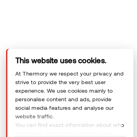
Tehnilised andmed
Kontakt
Õiguslikud kohustused
This website uses cookies.
At Thermory we respect your privacy and
strive to provide the very best user
© 2026 Thermory. Kõik õigused kaitstud.
experience. We use cookies mainly to
personalise content and ads, provide
Thermory AS-i üldised müügitingimused
social media features and analyse our
website traffic.
You can find exact information about who
processes, which data and how long