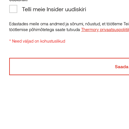
UUDISKIRI
Telli meie Insider uudiskiri
Telli meie Insider uudiskiri
Edastades meile oma andmed ja sõnumi, nõustud, et töötleme Tei
Seotud tooted
töötlemise põhimõtetega saate tutvuda
Thermory privaatsuspoliiti
Edastades meile oma andmed ja sõnumi, nõustud, et töötleme Tei
töötlemise põhimõtetega saate tutvuda
Thermory privaatsuspoliiti
* Need väljad on kohustuslikud
* Need väljad on kohustuslikud
Lavaseelik,
Seljarest ter