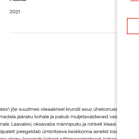
2021
es’i jõe suudmes viieaakrisel krundil asuv ühekorruseline elam
madala jääraku kohale ja pakub muljetavaldavaid vaateid vast
inale. Laavakivi, oksavaba männipuitu ja rohkelt klaasi sisaldav
lipalett peegeldab ümbritseva keskkonna ainelist tooni. Mitme
nna elamu koosneb kahest põhimagamistoast, kahest vannitoas