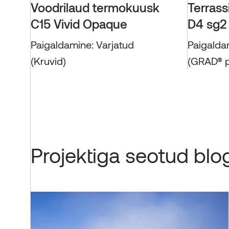
Voodrilaud termokuusk
Terrass
C15 Vivid Opaque
D4 sg2
Paigaldamine: Varjatud
Paigalda
(Kruvid)
(GRAD® p
Projektiga seotud blo