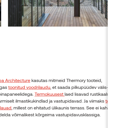
a Architecture
kasutas mitmeid Thermory tooteid,
lgas
toonitud voodrilaudu
, et saada pilkupüüdev välis- ja sisev
einapaneelidega.
Termokuusest
laed lisavad rustikaalset võlu, o
äärmiselt ilmastikukindlad ja vastupidavad. Ja viimaks
termosaar
ilauad
, millest on ehitatud ülikaunis terrass. See ei kahane ega p
idelda võimalikest kõrgeima vastupidavusklassiga.