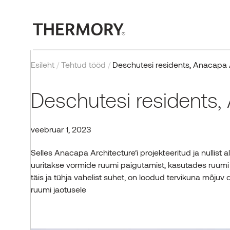
Esileht
/
Tehtud tööd
/
Deschutesi residents, Anacapa 
Deschutesi residents,
veebruar 1, 2023
VÄLITOOTED
MEIE TEHNOLOOGIAD
TEHTUD TÖÖD
BLOGI
ETTEVÕTE
SISETOOTED
SERTIFIKAADIAD
INSPIRATSIOONIKS
SÜNDMUSED JA PROJEK
Selles Anacapa Architecture’i projekteeritud ja nullist 
uuritakse vormide ruumi paigutamist, kasutades ruumi 
Voodrilauad
Termotöötlus
Kõik tehtud tööd
Sisetooted
Meist
Sisevoodrilauad
Sertifikaadid ja testimine
Pildigalerii
Thermory Design Awards
täis ja tühja vahelist suhet, on loodud tervikuna mõjuv d
Terrassilauad
Tuletõkketöötlusega puit
Välistooted
Miks Thermory?
Põrandad
Norway Grants
ruumi jaotusele
Postid ja talad
KKK
Saunad
Meeskond
EL projektid
Vaata tooteid
VÕTA ÜHENDUST
Uudised
Esindussalong
Vaata tooteid