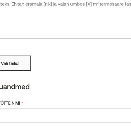
Karestatud
Rohkem
Tuletõkketöötlusega
Vali failid
kuandmed
*
ÕTTE NIMI