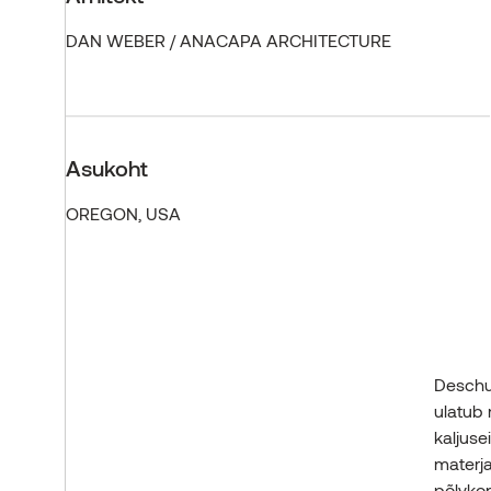
DAN WEBER / ANACAPA ARCHITECTURE
Asukoht
OREGON, USA
Deschut
ulatub 
kaljuse
materja
põlvko