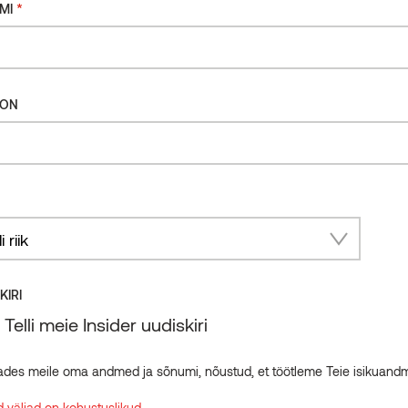
*
MI
FON
ry
KIRI
Telli meie Insider uudiskiri
ades meile oma andmed ja sõnumi, nõustud, et töötleme Teie isikuand
Toode
 väljad on kohustuslikud