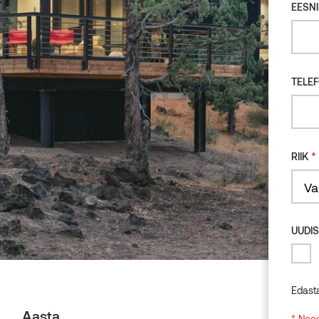
EESNI
TELE
*
RIIK
Count
UUDIS
Edast
Aasta
* Need