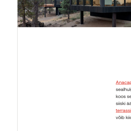
Anacap
sealhu
koos s
siiski 
terrass
võib ki