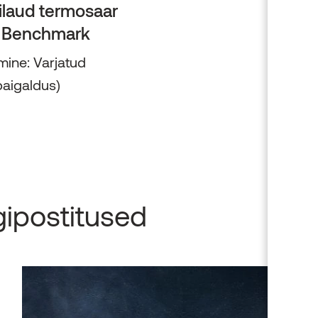
ilaud termosaar
 Benchmark
mine: Varjatud
aigaldus)
gipostitused