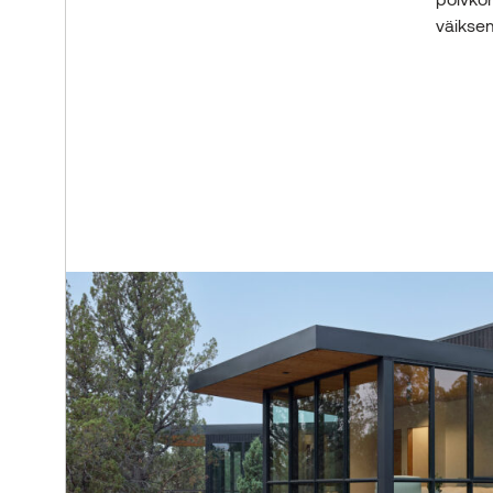
väiksem