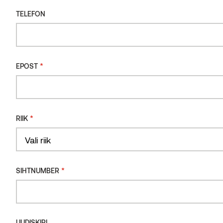
TELEFON
*
EPOST
*
RIIK
Rakvere Riigigümnaasium, Salto arhitektid
THERMORY BENCHMARK TERMOMÄND
EESTI
Country
*
SIHTNUMBER
UUDISKIRI