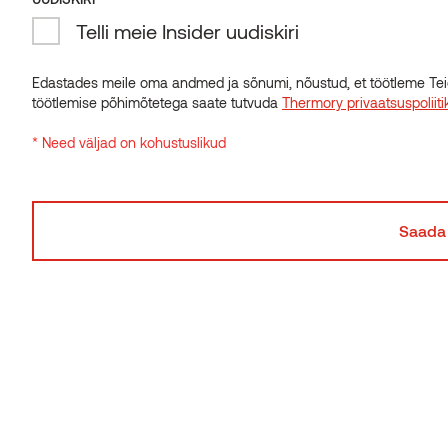
Telli meie Insider uudiskiri
Edastades meile oma andmed ja sõnumi, nõustud, et töötleme Tei
töötlemise põhimõtetega saate tutvuda
Thermory privaatsuspoliiti
* Need väljad on kohustuslikud
Bensoni eramu, Studio AZ Design
THERMORY BENCHMARK TERMOSAAR
KALIFORNIA, USA