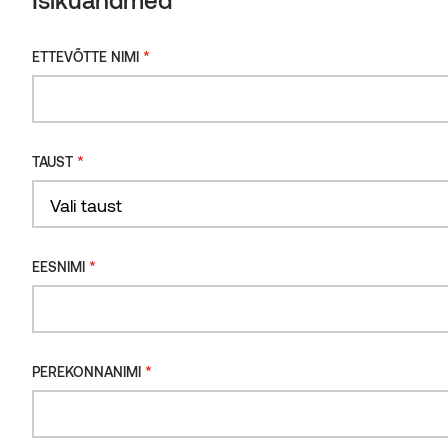
*
ETTEVÕTTE NIMI
*
TAUST
Eritellimusel saun järve ääres
*
EESNIMI
THERMORY BENCHMARK TERMOMÄND, LEPA
SISEVOODER
SLOVAKKIA
*
PEREKONNANIMI