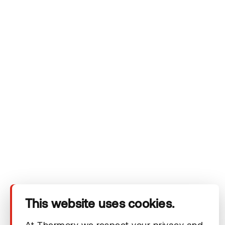
Ettevõte
Tooted
Tehnilised andmed
This website uses cookies.
Kontakt
At Thermory we respect your privacy and