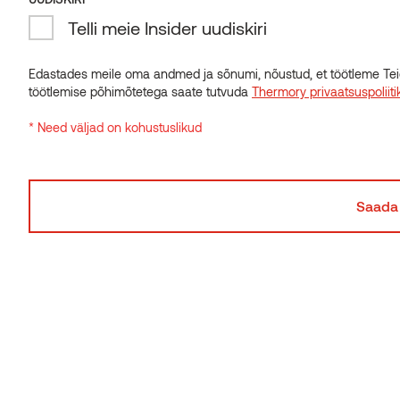
Otsid õiget toodet?
Telli meie Insider uudiskiri
Me tegutseme enam kui 60 riigis ja aitame hea
Edastades meile oma andmed ja sõnumi, nõustud, et töötleme Tei
meelega.
töötlemise põhimõtetega saate tutvuda
Thermory privaatsuspoliiti
Kirjuta meile — võtame ohjad üle.
* Need väljad on kohustuslikud
Saada meile sõnum
Liitu uudiskirjaga
Sind huvitab puit, arhitektuur, innovaatilised lahendused
ja kasulikud nõuanded? Liitu meie uudiskirjaga!