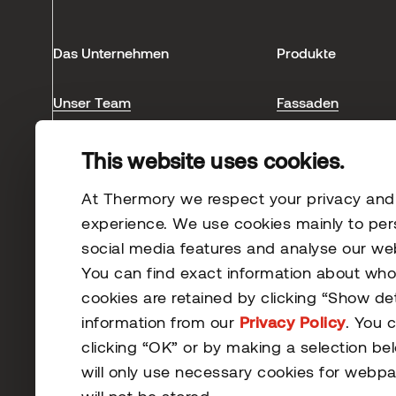
Das Unternehmen
Produkte
Unser Team
Fassaden
Unser Fußabdruck
Terrassen
This website uses cookies.
Blog
Innenbereich
Saunen
At Thermory we respect your privacy and s
Referenzen
experience. We use cookies mainly to per
social media features and analyse our webs
You can find exact information about wh
cookies are retained by clicking “Show de
information from our
Privacy Policy
. You 
clicking “OK” or by making a selection be
© 2026 Thermory. All rights reserved.
will only use necessary cookies for webpa
Rechtliche Hinweise
will not be stored.