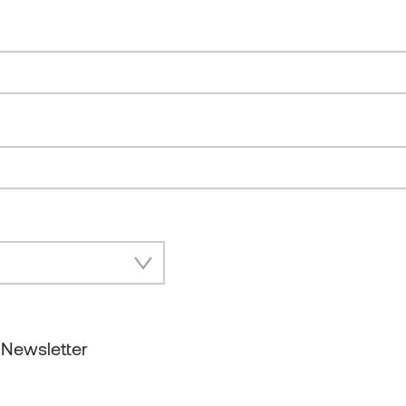
„Studio Office“ Showroom und Co-Working
Space für Architekten von Brunold Interior
 Newsletter