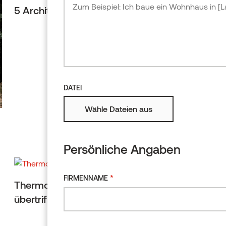
Erle
5 Architekturtrends für 2025
Produktübersicht
DATEI
Wähle Dateien aus
Persönliche Angaben
*
FIRMENNAME
Thermo-Esche: Das Holz, das Erwartungen
übertrifft