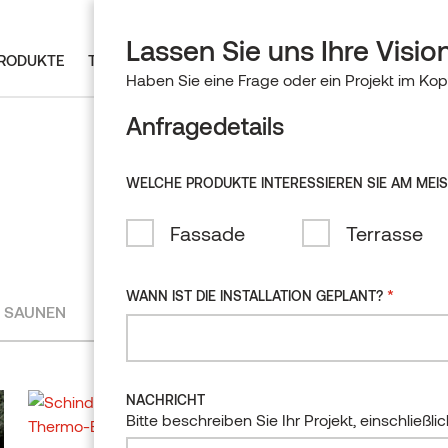
DESIGN AWARDS
ARCHITEKTUR
WERDE VERTRIEBS
Lassen Sie uns Ihre Visio
RODUKTE
TECHNOLOGIE & NACHHALTIGKEIT
REFERENZEN
Haben Sie eine Frage oder ein Projekt im Kop
Anfragedetails
ENTDECK
DOWNLOA
NEUE FAL
AKTUELLE
INSIDER-
Technische
Verpassen 
Holzarten
Elegante 
WELCHE PRODUKTE INTERESSIEREN SIE AM MEI
Dateien z
Tipps. Lass
Sauna am
Newsletter.
Esche
Fassade
Terrasse
Staatliche
Kiefer
DAT
ABO
Fichte
SAUNA
NACHHALTIGKEIT
MARKEN DER THERMORY
*
WANN IST DIE INSTALLATION GEPLANT?
GRUPPE
SAUNEN
UNTERNEHMENSNACHRICHTEN
Radiata-Ki
Wandverkleidung &
Unser Fußabdruck
Sitzflächen
Thermory
Eiche
EU-
Vorgefertigte
Entwaldungsverordnung
Auroom
Magnolie
Saunaelemente
(EUDR)
NACHRICHT
Siparila
Espe
Bitte beschreiben Sie Ihr Projekt, einschließ
Saunatüren und -fenster