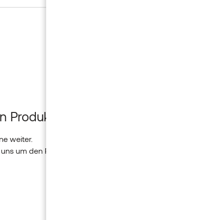
n Produkt?
Insider-New
ne weiter.
Verpassen Sie nich
 uns um den Rest.
Lassen Sie sich ins
Newsletter.
*
ICH BIN...
Wählen