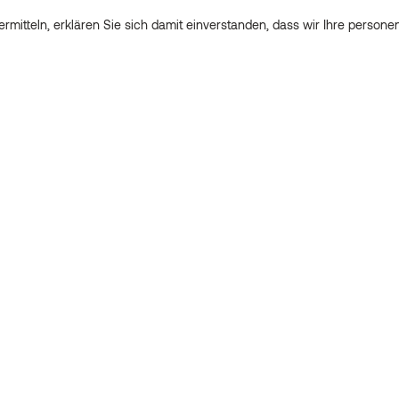
rmitteln, erklären Sie sich damit einverstanden, dass wir Ihre perso
Kreative Freiheit neu definiert: Die Mix &
Match-Profile von Thermory für 3D-
Fassade