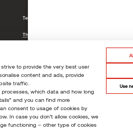
Technischer Bereich
Uns
Thermische Veredlung
Th
Verlegen von Terrassenbelägen
Pro
Montage von Fassaden
A
Sauna Montage und Wartung
trive to provide the very best user
Zertifizierungen und Tests
sonalise content and ads, provide
ite traffic.
Use ne
o processes, which data and how long
tails” and you can find more
can consent to usage of cookies by
low. In case you don’t allow cookies, we
ge functioning – other type of cookies