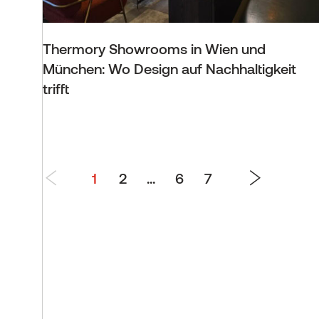
Thermory Showrooms in Wien und
München: Wo Design auf Nachhaltigkeit
trifft
1
2
...
6
7