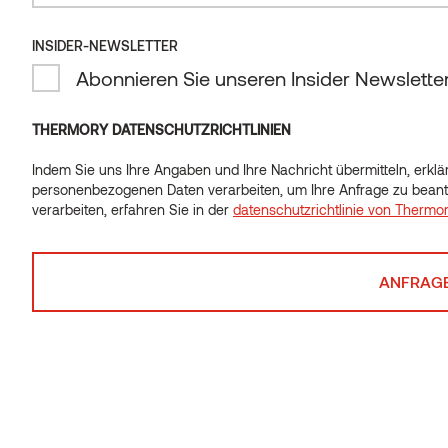
INSIDER-NEWSLETTER
Abonnieren Sie unseren Insider Newslette
THERMORY DATENSCHUTZRICHTLINIEN
Indem Sie uns Ihre Angaben und Ihre Nachricht übermitteln, erklär
personenbezogenen Daten verarbeiten, um Ihre Anfrage zu beant
verarbeiten, erfahren Sie in der
datenschutzrichtlinie von Thermo
Auf der Suche nach dem
richtigen Produkt?
Wir sind in über 60 Ländern tätig und helfen Ihnen
gerne weiter.
Senden Sie uns einfach eine Nachricht – wir kümmern