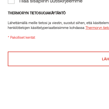
Tilaa sisäpiirin uutiskirjeemme
INSIDER-UUTISKIRJE
Tilaa sisäpiirin uutiskirjeemme
THERMORYN TIETOSUOJAKÄYTÄNTÖ
Lähettämällä meille tietosi ja viestin, suostut siihen, että käsitte
THERMORYN TIETOSUOJAKÄYTÄNTÖ
henkilötietojen käsittelyperiaatteisiimme kohdassa
Thermoryn tiet
Lähettämällä meille tietosi ja viestin, suostut siihen, että käsitte
* Pakolliset kentät
henkilötietojen käsittelyperiaatteisiimme kohdassa
Thermoryn tiet
* Pakolliset kentät
Related posts