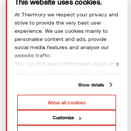
This website uses cookies.
At Thermory we respect your privacy and
strive to provide the very best user
© 2026 Thermory. All rights reserved.
experience. We use cookies mainly to
personalise content and ads, provide
Vastuuvapauslausekkeet
social media features and analyse our
website traffic.
You can find exact information about who
processes, which data and how long
cookies are retained by clicking “Show
Show details
details” and you can find more
information from our
Privacy Policy
. You
Allow all cookies
can consent to usage of cookies by
clicking “OK” or by making a selection
Customize
below. In case you don’t allow cookies,
we will only use necessary cookies for