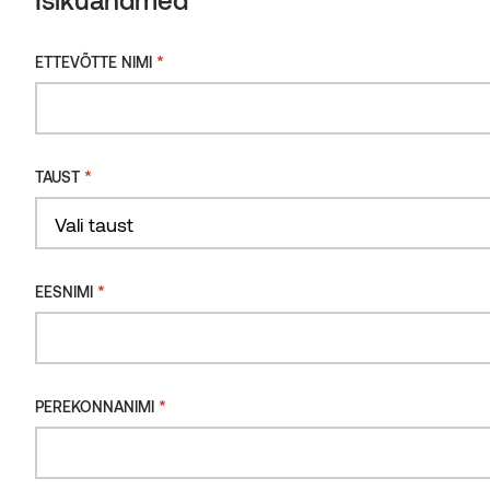
Isikuandmed
Küsi saadavust
*
ETTEVÕTTE NIMI
*
ETTEVÕTTE NIMI
*
TAUST
*
TAUST
KIRJELDUS
Vali taust
Vahedetail siinide 400 mm vahekauguse hoidmiseks.
*
EESNIMI
Vahedetailid kinnitatakse PaCS Grad Alu Rail 56 alla, et hoida
*
EESNIMI
siinide vahel 400 mm vahekaugust.
*
PEREKONNANIMI
*
PEREKONNANIMI
Seotud tooted