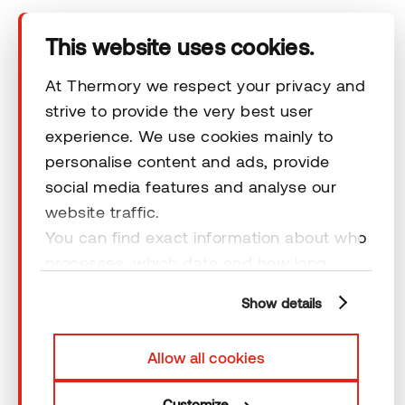
Tehnilised andmed
This website uses cookies.
Kontakt
At Thermory we respect your privacy and
strive to provide the very best user
experience. We use cookies mainly to
Õiguslikud kohustused
personalise content and ads, provide
social media features and analyse our
website traffic.
You can find exact information about who
processes, which data and how long
© 2026 Thermory. Kõik õigused kaitstud.
cookies are retained by clicking “Show
Thermory AS-i üldised müügitingimused
Show details
details” and you can find more
information from our
Privacy Policy
. You
Allow all cookies
can consent to usage of cookies by
clicking “OK” or by making a selection
Customize