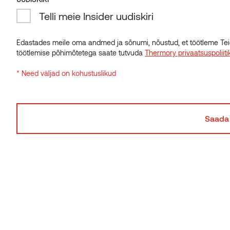
UUDISKIRI
Telli meie Insider uudiskiri
Telli meie Insider uudiskiri
Edastades meile oma andmed ja sõnumi, nõustud, et töötleme Tei
töötlemise põhimõtetega saate tutvuda
Thermory privaatsuspoliiti
Edastades meile oma andmed ja sõnumi, nõustud, et töötleme Tei
töötlemise põhimõtetega saate tutvuda
Thermory privaatsuspoliiti
* Need väljad on kohustuslikud
* Need väljad on kohustuslikud
Küsimusi või ideid?
Kas teil on tootega seotud küsimusi? Saatke meile
päring
Võta ühendust