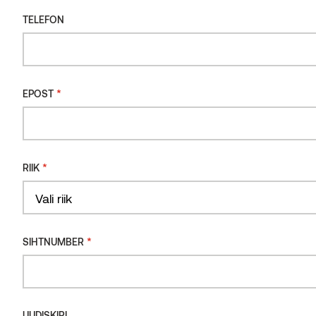
TELEFON
TELEFON
*
EPOST
*
EPOST
*
RIIK
*
RIIK
PACS ALU RAIL 56
Vali riik
Country
118mm
*
Country
SIHTNUMBER
*
SIHTNUMBER
UUDISKIRI