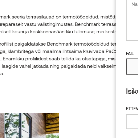
Lepp
mark seeria terrassilauad on termotöödeldud, mistõttu need
repäraselt vastu välistingimustes. Benchmark terrassilaudade
alselt kauni ja keskkonnasäästliku tulemuse, mis kestab põlvkon
rofiilist paigaldatakse Benchmark termotöödeldud terrassilaud
ga, klambritega või maailma lihtsaima kruvivaba PaCS-
FAIL
 Enamikku profiilidest saab tellida ka otsatapiga, mis võimalda
 laagide vahel jätkada ning paigaldada neid väikseima aja- ja
a.
Isi
ETTEV