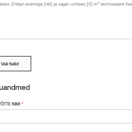
Karestatud
Rohkem
Tuletõkketöötlusega
ga
di.
u
b
Vali failid
kuandmed
*
ÕTTE NIMI