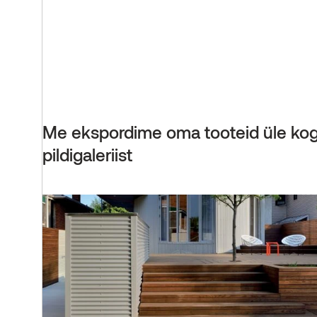
Me ekspordime oma tooteid üle kogu
pildigaleriist