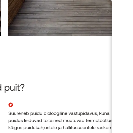
 puit?
Suureneb puidu bioloogiline vastupidavus, kuna
puidus leiduvad toitained muutuvad termotöötluse
käigus puidukahjuritele ja hallitusseentele raskemini