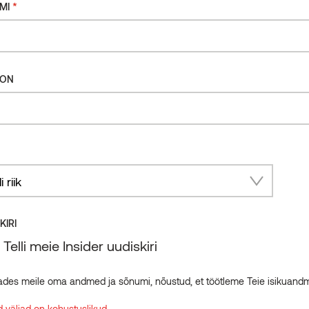
*
MI
OSAAR
astupidav, mõõtmetelt stabiilne ning eksootilise
b väita, et termosaar on ideaalne looduslik
FON
k, pika kasutuseaga, palja jala all mõnusalt sile
da.
eid
ry
KIRI
Telli meie Insider uudiskiri
ades meile oma andmed ja sõnumi, nõustud, et töötleme Teie isikuand
 väljad on kohustuslikud