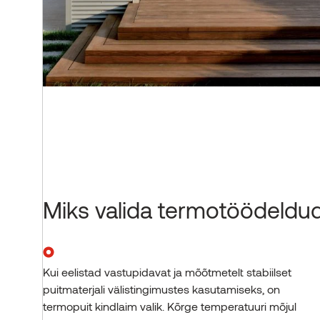
Miks valida termotöödeldud
Kui eelistad vastupidavat ja mõõtmetelt stabiilset
puitmaterjali välistingimustes kasutamiseks, on
termopuit kindlaim valik. Kõrge temperatuuri mõjul