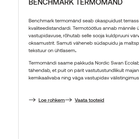
BENCHMARK TERMOMÄND
Benchmark termomänd seab okaspuidust terrass
kvaliteedistandardi. Termotöötlus annab männile ü
vastupidavuse, rõhutab selle sooja kuldpruuni värv
oksamustrit. Samuti väheneb südapuidu ja maltsp
tekstuur on ühtlasem
.
Termomändi saame pakkuda Nordic Swan Ecolab
tähendab, et puit on pärit vastutustundlikult maj
kemikaalivaba ning väga vastupidav välistingimus
Loe rohkem
Vaata tooteid