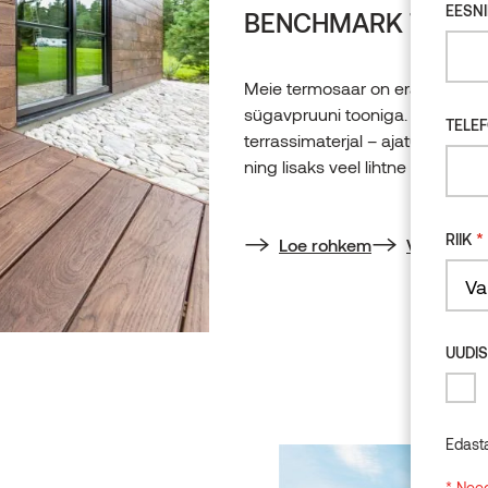
EESNI
BENCHMARK TERM
Meie termosaar on erakordselt v
sügavpruuni tooniga. Julgelt või
TELE
terrassimaterjal – ajatu, luksusli
ning lisaks veel lihtne paigalda
*
RIIK
Loe rohkem
Vaata toot
Count
UUDIS
Edast
* Need