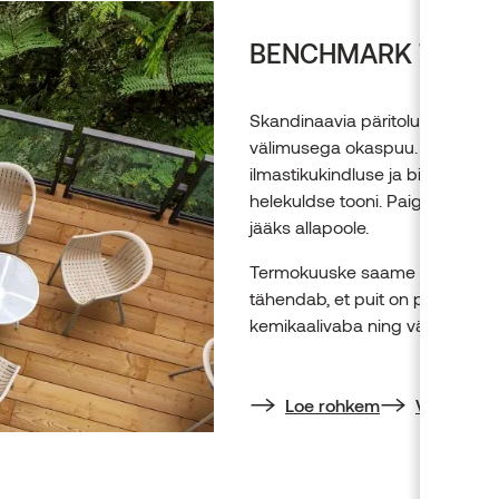
BENCHMARK TERM
Skandinaavia päritolu harilik 
välimusega okaspuu. Termotöö
ilmastikukindluse ja bioloogilis
helekuldse tooni. Paigaldamisel
jääks allapoole.
Termokuuske saame pakkuda N
tähendab, et puit on pärit vast
kemikaalivaba ning väga vastup
Loe rohkem
Vaata toot