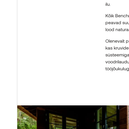
Norway grants
Tootmisüksused
ilu.
VÕTA ÜHENDUST
Thermory tööandjana
Kõik Bench
Kõik uudised
peavad suu
Tule praktikale
lood natura
Olenevalt p
VÕTA ÜHENDUST
KÕIK TOOTED
kas kruvide
VÕTA ÜHENDUST
süsteemiga.
voodrilaudu
tööjõukulug