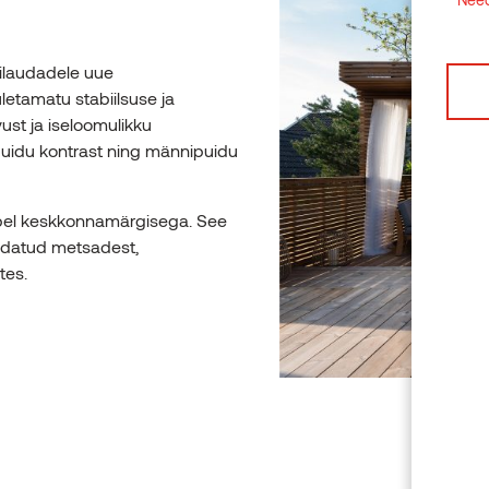
ilaudadele uue
letamatu stabiilsuse ja
ust ja iseloomulikku
uidu kontrast ning männipuidu
el keskkonnamärgisega. See
andatud metsadest,
tes.