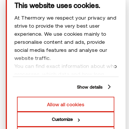
This website uses cookies.
At Thermory we respect your privacy and
strive to provide the very best user
experience. We use cookies mainly to
personalise content and ads, provide
Das Unternehmen
social media features and analyse our
website traffic.
You can find exact information about who
Produkte
processes, which data and how long
cookies are retained by clicking “Show
Technischer Bereich
Show details
details” and you can find more
information from our
Privacy Policy
. You
Unsere Kontaktdaten
Allow all cookies
can consent to usage of cookies by
clicking “OK” or by making a selection
Customize
Rechtliche Hinweise
below. In case you don’t allow cookies,