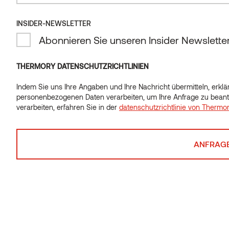
Höchste Dauerhaftigkeitsklasse,
INSIDER-NEWSLETTER
knotenlos und komfortabel für Ihre
Abonnieren Sie unseren Insider Newslette
Füße
THERMORY DATENSCHUTZRICHTLINIEN
Indem Sie uns Ihre Angaben und Ihre Nachricht übermitteln, erklär
personenbezogenen Daten verarbeiten, um Ihre Anfrage zu beant
verarbeiten, erfahren Sie in der
datenschutzrichtlinie von Thermo
ASTFREI