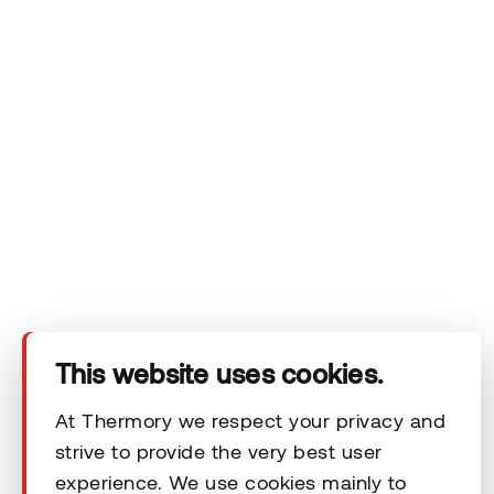
Das Unternehmen
Produkte
Technischer Bereich
Unsere Kontaktdaten
Rechtliche Hinweise
This website uses cookies.
At Thermory we respect your privacy and
strive to provide the very best user
© 2026 Thermory. All rights reserved.
experience. We use cookies mainly to