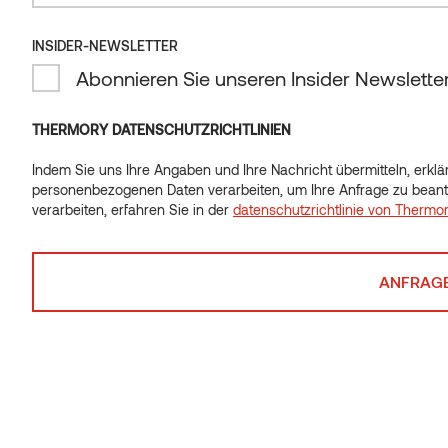
INSIDER-NEWSLETTER
INSIDER-NEWSLETTER
Abonnieren Sie unseren Insider Newslette
Abonnieren Sie unseren Insider Newslette
THERMORY DATENSCHUTZRICHTLINIEN
Indem Sie uns Ihre Angaben und Ihre Nachricht übermitteln, erklär
Indem Sie uns Ihre Angaben und Ihre Nachricht übermitteln, erklär
personenbezogenen Daten verarbeiten, um Ihre Anfrage zu beant
personenbezogenen Daten verarbeiten, um Ihre Anfrage zu beant
verarbeiten, erfahren Sie in der
datenschutzrichtlinie von Thermo
verarbeiten, erfahren Sie in der
datenschutzrichtlinie von Thermo
Fragen oder Ideen?
Haben Sie eine Frage zu einem Produkt? Bitte senden
Sie uns eine Nachricht.
Kontakt