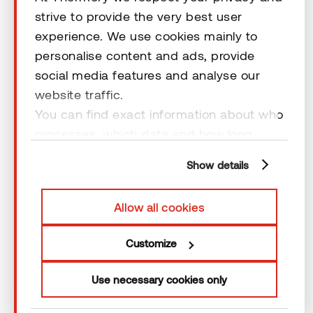
strive to provide the very best user
experience. We use cookies mainly to
Rechtliche Hinweise
personalise content and ads, provide
social media features and analyse our
website traffic.
You can find exact information about who
processes, which data and how long
© 2026 Thermory. All rights reserved.
cookies are retained by clicking “Show
Rechtliche Hinweise
Show details
details” and you can find more
information from our
Privacy Policy
. You
Allow all cookies
can consent to usage of cookies by
clicking “OK” or by making a selection
Customize
below. In case you don’t allow cookies,
we will only use necessary cookies for
Use necessary cookies only
webpage functioning – other type of
cookies will not be stored.