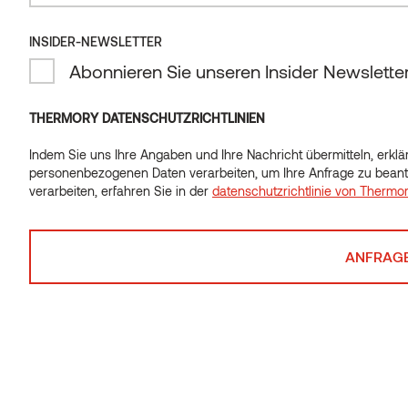
INSIDER-NEWSLETTER
INSIDER-NEWSLETTER
Abonnieren Sie unseren Insider Newslette
Abonnieren Sie unseren Insider Newslette
THERMORY DATENSCHUTZRICHTLINIEN
Indem Sie uns Ihre Angaben und Ihre Nachricht übermitteln, erklär
Indem Sie uns Ihre Angaben und Ihre Nachricht übermitteln, erklär
personenbezogenen Daten verarbeiten, um Ihre Anfrage zu beant
personenbezogenen Daten verarbeiten, um Ihre Anfrage zu beant
verarbeiten, erfahren Sie in der
datenschutzrichtlinie von Thermo
verarbeiten, erfahren Sie in der
datenschutzrichtlinie von Thermo