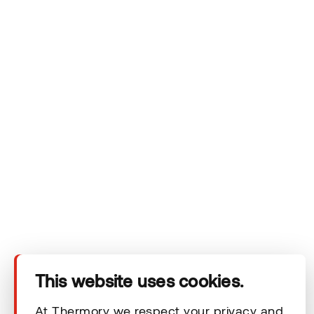
Datenschutzerklärung
von Thermory einsehen.
Das Unternehmen
Produkte
Technischer Bereich
This website uses cookies.
Unsere Kontaktdaten
At Thermory we respect your privacy and