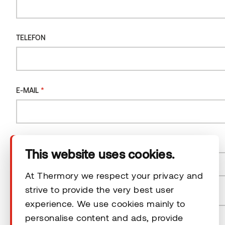
TELEFON
Das Unternehmen
*
E-MAIL
Produkte
Technischer Bereich
*
LAND
This website uses cookies.
Unsere Kontaktdaten
At Thermory we respect your privacy and
Land
strive to provide the very best user
Rechtliche Hinweise
*
POSTLEITZAHL
experience. We use cookies mainly to
personalise content and ads, provide