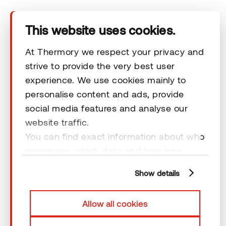
Tehnilised andmed
This website uses cookies.
Kontakt
At Thermory we respect your privacy and
strive to provide the very best user
experience. We use cookies mainly to
Õiguslikud kohustused
personalise content and ads, provide
social media features and analyse our
website traffic.
You can find exact information about who
processes, which data and how long
© 2026 Thermory. Kõik õigused kaitstud.
cookies are retained by clicking “Show
Thermory AS-i üldised müügitingimused
Show details
details” and you can find more
information from our
Privacy Policy
. You
Allow all cookies
can consent to usage of cookies by
clicking “OK” or by making a selection