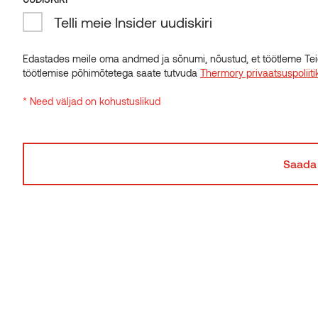
Telli meie Insider uudiskiri
Edastades meile oma andmed ja sõnumi, nõustud, et töötleme Tei
töötlemise põhimõtetega saate tutvuda
Thermory privaatsuspoliiti
* Need väljad on kohustuslikud
Thermory Benchmark termosaar C34