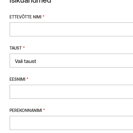
*
ETTEVÕTTE NIMI
*
TAUST
*
EESNIMI
Voodrilaud termomänd C7J Vivid Opaque 7
Värvid
*
PEREKONNANIMI