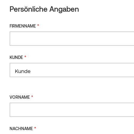
Saunamaterialien
Persönliche Angaben
Profilkatalog
31.03.2022
*
FIRMENNAME
Herunterladen
*
KUNDE
*
VORNAME
*
NACHNAME