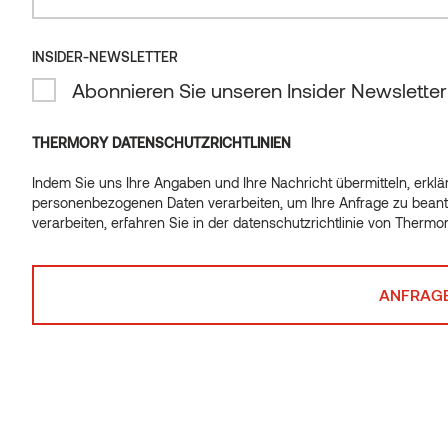
Verpassen Sie nicht unsere regelmäßigen Design-
Anregungen und Tipps. Lassen Sie sich inspirieren und
INSIDER-NEWSLETTER
abonnieren Sie unseren Insider-Newsletter.
Abonnieren Sie unseren Insider Newsletter
*
ICH BIN...
THERMORY DATENSCHUTZRICHTLINIEN
Wählen
Indem Sie uns Ihre Angaben und Ihre Nachricht übermitteln, erklär
personenbezogenen Daten verarbeiten, um Ihre Anfrage zu beant
*
EMAIL
verarbeiten, erfahren Sie in der
datenschutzrichtlinie von Thermo
*
CONSENT
Ich stimme der Verarbeitung meiner
personenbezogenen Daten zum Zweck des
Erhalts des Thermory-Newsletters zu.
Unsere Grundsätze zur Datenverarbeitung können Sie in der