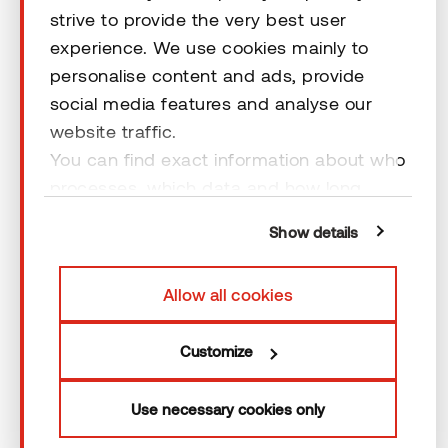
strive to provide the very best user
Rechtliche Hinweise
experience. We use cookies mainly to
personalise content and ads, provide
social media features and analyse our
website traffic.
You can find exact information about who
© 2026 Thermory. All rights reserved.
processes, which data and how long
cookies are retained by clicking “Show
Rechtliche Hinweise
Show details
details” and you can find more
information from our
Privacy Policy
. You
Allow all cookies
can consent to usage of cookies by
clicking “OK” or by making a selection
Customize
below. In case you don’t allow cookies,
we will only use necessary cookies for
webpage functioning – other type of
Use necessary cookies only
cookies will not be stored.