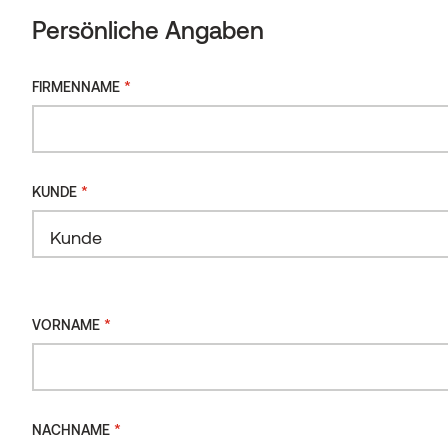
und
Montageanleitung
Persönliche Angaben
Saunawartung
30.04.2024
EN
*
FIRMENNAME
Herunterladen
Montageanleitung
04.11.2024
Herunterladen
*
KUNDE
*
VORNAME
*
NACHNAME