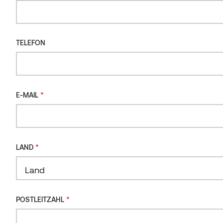
Auf der Suche nach dem
TELEFON
richtigen Produkt?
Wir sind in über 60 Ländern tätig und helfen Ihnen
gerne weiter.
*
E-MAIL
Senden Sie uns einfach eine Nachricht – wir kümmern
uns um den Rest.
Nachricht senden
*
LAND
Land
*
POSTLEITZAHL