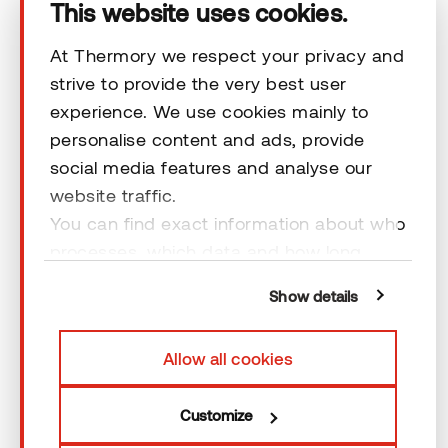
This website uses cookies.
Unsere Kontaktdaten
At Thermory we respect your privacy and
strive to provide the very best user
Rechtliche Hinweise
experience. We use cookies mainly to
personalise content and ads, provide
social media features and analyse our
website traffic.
You can find exact information about who
© 2026 Thermory. All rights reserved.
processes, which data and how long
cookies are retained by clicking “Show
Rechtliche Hinweise
Show details
details” and you can find more
information from our
Privacy Policy
. You
Allow all cookies
can consent to usage of cookies by
clicking “OK” or by making a selection
Customize
below. In case you don’t allow cookies,
we will only use necessary cookies for