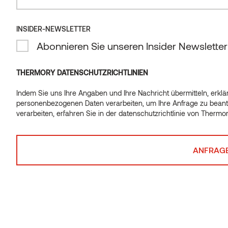
Insider-Newsletter
INSIDER-NEWSLETTER
Verpassen Sie nicht unsere regelmäßigen Design-
Abonnieren Sie unseren Insider Newsletter
Anregungen und Tipps. Lassen Sie sich inspirieren und
abonnieren Sie unseren Insider-Newsletter.
THERMORY DATENSCHUTZRICHTLINIEN
*
ICH BIN...
Indem Sie uns Ihre Angaben und Ihre Nachricht übermitteln, erklär
personenbezogenen Daten verarbeiten, um Ihre Anfrage zu beant
verarbeiten, erfahren Sie in der
Wählen
datenschutzrichtlinie von Thermo
*
EMAIL
*
CONSENT
Ich stimme der Verarbeitung meiner
personenbezogenen Daten zum Zweck des