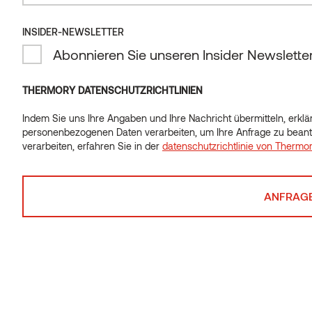
INSIDER-NEWSLETTER
INSIDER-NEWSLETTER
Abonnieren Sie unseren Insider Newslette
Abonnieren Sie unseren Insider Newslette
THERMORY DATENSCHUTZRICHTLINIEN
Indem Sie uns Ihre Angaben und Ihre Nachricht übermitteln, erklär
Indem Sie uns Ihre Angaben und Ihre Nachricht übermitteln, erklär
personenbezogenen Daten verarbeiten, um Ihre Anfrage zu beant
personenbezogenen Daten verarbeiten, um Ihre Anfrage zu beant
verarbeiten, erfahren Sie in der
datenschutzrichtlinie von Thermo
verarbeiten, erfahren Sie in der
datenschutzrichtlinie von Thermo
Banklatten SHP Erle
Leiste UK Erle