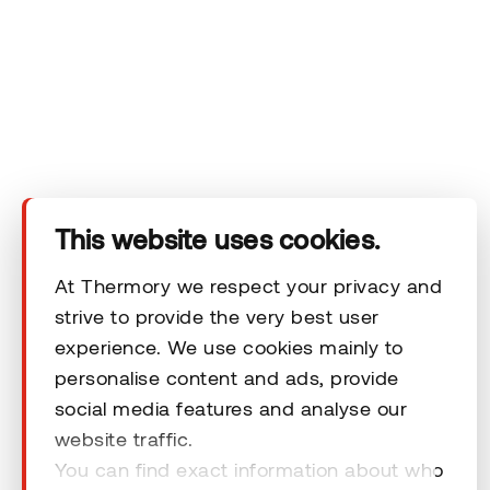
Das Unternehmen
Produkte
Technischer Bereich
This website uses cookies.
Unsere Kontaktdaten
At Thermory we respect your privacy and
strive to provide the very best user
experience. We use cookies mainly to
Rechtliche Hinweise
personalise content and ads, provide
social media features and analyse our
website traffic.
You can find exact information about who