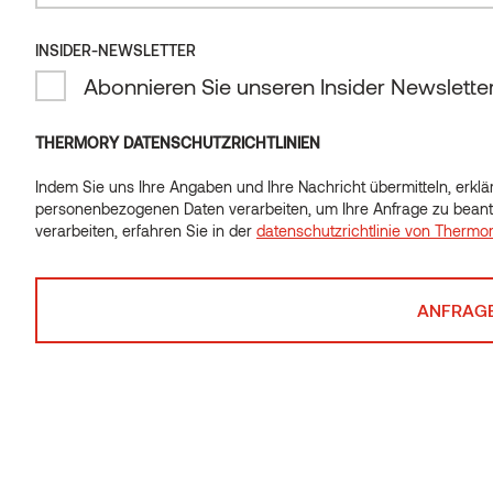
INSIDER-NEWSLETTER
INSIDER-NEWSLETTER
Abonnieren Sie unseren Insider Newslette
Abonnieren Sie unseren Insider Newslette
THERMORY DATENSCHUTZRICHTLINIEN
Indem Sie uns Ihre Angaben und Ihre Nachricht übermitteln, erklär
Indem Sie uns Ihre Angaben und Ihre Nachricht übermitteln, erklär
personenbezogenen Daten verarbeiten, um Ihre Anfrage zu beant
personenbezogenen Daten verarbeiten, um Ihre Anfrage zu beant
verarbeiten, erfahren Sie in der
datenschutzrichtlinie von Thermo
verarbeiten, erfahren Sie in der
datenschutzrichtlinie von Thermo
Fragen oder Ideen?
Haben Sie eine Frage zu einem Produkt? Bitte senden
Sie uns eine Nachricht.
Kontakt