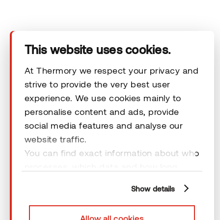
Produkte
Technischer Bereich
This website uses cookies.
Unsere Kontaktdaten
At Thermory we respect your privacy and
strive to provide the very best user
experience. We use cookies mainly to
Rechtliche Hinweise
personalise content and ads, provide
social media features and analyse our
website traffic.
You can find exact information about who
processes, which data and how long
© 2026 Thermory. All rights reserved.
cookies are retained by clicking “Show
Rechtliche Hinweise
Show details
details” and you can find more
information from our
Privacy Policy
. You
Allow all cookies