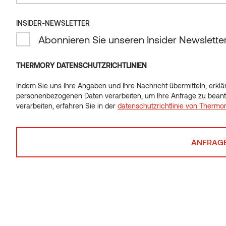
INSIDER-NEWSLETTER
INSIDER-NEWSLETTER
Abonnieren Sie unseren Insider Newslette
Abonnieren Sie unseren Insider Newslette
THERMORY DATENSCHUTZRICHTLINIEN
Indem Sie uns Ihre Angaben und Ihre Nachricht übermitteln, erklär
Indem Sie uns Ihre Angaben und Ihre Nachricht übermitteln, erklär
personenbezogenen Daten verarbeiten, um Ihre Anfrage zu beant
personenbezogenen Daten verarbeiten, um Ihre Anfrage zu beant
verarbeiten, erfahren Sie in der
datenschutzrichtlinie von Thermo
verarbeiten, erfahren Sie in der
datenschutzrichtlinie von Thermo
Ähnliche Produkte