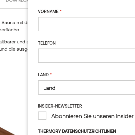
*
VORNAME
r Sauna mit diesen
*
VORNAME
berfläche.
ltbarer und stabiler
TELEFON
e und die ausgeprägten
TELEFON
*
LAND
*
LAND
Land
Land
INSIDER-NEWSLETTER
Land
Abonnieren Sie unseren Insider
INSIDER-NEWSLETTER
Abonnieren Sie 
THERMORY DATENSCHUTZRICHTLINIEN