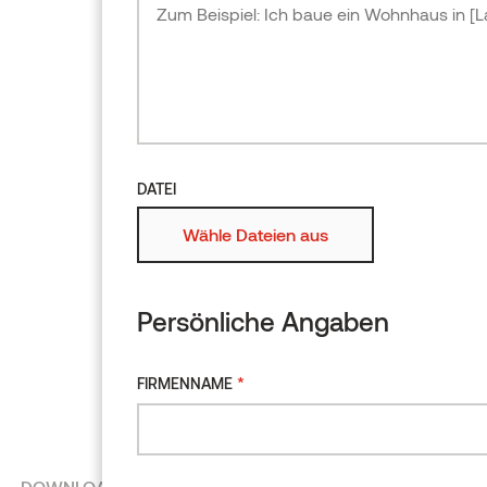
Erle
Bitte beschreiben Sie Ihr 
Produktübersicht
Größe auswählen
Zum Designor
hinzufüge
DATEI
DATEI
Wähle Dateien aus
Wähle Dateien
Persönliche Angaben
Persönliche Ang
*
FIRMENNAME
*
FIRMENNAME
DOWNLOADS